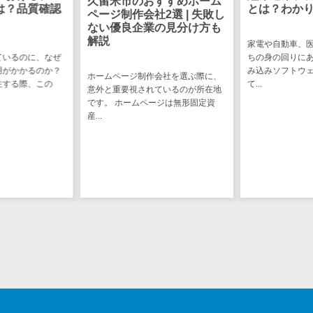
久留米市のおすすめホーム
CRMツール
共有）>
は？品質確認
とは？わか
ページ制作会社2選 | 失敗し
セールス
ない優良企業の見分け方も
ファイル転送サービス>
DX（SFA/MA）
解説
家電や自動車、
ているのに、なぜ
ちの身の回りに
遠隔接客ツー
文書管理システム>
Web電話帳>
用がかかるのか？
み込みソフトウ
ル
ホームページ制作会社を選ぶ際に、
注する際、この
て...
意外と重要視されているのが所在地
会議効率化ツール>
オンライン商
です。 ホームページは無形固定資
談ツール
産...
ナレッジ共有ツール>
セールスイネ
バーチャルオフィスツール>
ーブルメントツ
ール
ビジネスチャット>
名刺管理サー
デジタルサイネージソフト>
ビス
インサイドセ
オンライン校正ツール>
ールス代行サー
グループウェア>
社内SNS>
ビス
マーケティン
Web会議システム>
グ
プロジェクト管理ツール>
メール配信シ