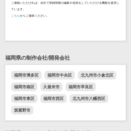
セールスイネーブルメントツール>
ご連絡いただければ、自社で登録情報の編集や追加をしていただける機能を提供し
ゲーム
テム
ています。
コンシュー
ファクタリン
名刺管理サービス>
こちら
からご連絡ください。
マーゲーム
グサービス
インサイドセールス代行サービス>
その他
債権管理シス
Web3.0
テム
マーケティング
AI
メール配信システム>
債務管理シス
テム
AR/VR
デジタル資産管理システム>
福岡県の制作会社/開発会社
固定資産管理
IoT
システム
商品情報管理システム>
補助金・助
福岡市博多区
福岡市中央区
北九州市小倉北区
経理アウトソ
成金サポー
チケット管理システム>
ーシング
ト
福岡市南区
久留米市
福岡市早良区
SNSキャンペーンツール>
振込代行サー
ビス
福岡市東区
福岡市西区
北九州市八幡西区
予約管理システム>
請求代行サー
筑紫野市
広告効果測定ツール>
ビス
送金サービス
リード獲得ツール>
税務申告シス