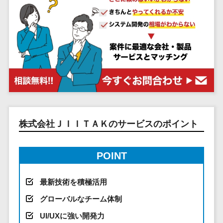
システム
ストラン
PMSシステム
AWS構築
京都府
不動産・マンション>
Indeed運用代行>
SNS運用>
健康管理システム>
ポータルサ
流通・小売
地図・位置情
Linux構築
大阪府
建設・工務店・住宅・リフォーム>
LINE運用代行>
イト(データ
報・GPSシステ
ストレスチェックサービス>
商業施設・
WindowsServer構
兵庫県
ベース型)
ム
テーマパー
ホテル・旅館>
旅行・観光>
築
YouTube運用代行>
奈良県
シフト管理システム>
会員システ
ク・複合施
店舗システム
Azure構築
和歌山県
スポーツ・アウトドア>
WordPress構築・運用>
ム
設
業務可視化ツール>
オーダーエン
Oracle
鳥取県
予約システ
美容室・サ
トリーシステム
銀行・地銀・証券>
保険>
コンテンツ制作
給与計算ソフト>
パッケージ
島根県
ム
ロン
映像・動画シ
コンテンツ制作>
ライティング>
SAP
税理士・会計士>
弁護士>
岡山県
スマホアプ
エステ・ネ
給与前払いサービス>
ステム
編集・校正>
インタビュー>
Salesforce
リ開発
広島県
イル
シミュレーシ
社労士>
行政書士>
株式会社ＪＩＩＴＡＫのサービスのポイント
給与計算アウトソーシング>
Access
データベー
山口県
化粧品
ョンシステム
コピーライティング・ネーミング>
大学・高校・専門学校>
ス構築
HubSpot
年末調整アウトソーシング>
徳島県
ブライダル
オークション
POINT
写真撮影>
映像制作>
AWSサーバ
kintone
システム
香川県
学習塾・予備校>
病院
福利厚生アウトソーシング>
ー構築
OBIC製品
グラフィックデザイン(2D・3D)>
愛媛県
人事（労務管
クリニック
保育園・幼稚園>
最新技術を積極活用
Azureサー
フリーランス管理システム>
理）
高知県
歯科医院
アニメーション>
イラスト>
バー構築
グローバルなチーム体制
葬儀・墓石・仏壇>
お寺・神社>
勤怠管理シス
福岡県
整体・整骨
社宅管理サービス>
Linuxサー
テム
ロゴ制作>
UI/UXに強い開発力
院
佐賀県
ゲーム・アニメ・おもちゃ>
バー構築