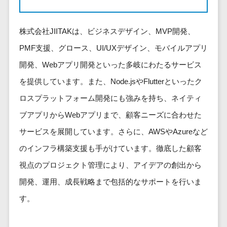
健康管理IoTサービス>
労務管理シス
介護・福
長崎県
デジタルカタログ・電子書籍>
ネットワー
テム
芸能・アーティスト・音楽>
祉・老人ホ
外国人就労システム>
熊本県
ク構築・保
コンサルティング
人事管理シス
株式会社JIITAKは、ビジネスデザイン、MVP開発、
ーム
特徴・強み
大分県
守・運用
産業保健サービス>
Web戦略/企画>
テム
製薬
PMF支援、グロース、UI/UXデザイン、モバイルアプリ
Pマーク取得>
宮崎県
情シス・社
年末調整シス
マイナンバー>
動物病院
ブランディング>
開発、Webアプリ開発といった多岐にわたるサービス
内IT支援
鹿児島県
英語での応対可能>
テム
不動産・マ
AWS
人事（採用・評価・教育）
プロモーション>
を提供しています。また、Node.jsやFlutterといったク
沖縄県
健康管理シス
ンション
アワード表彰歴あり>
(Amazon
タレントマネジメントシステム>
テム
対応地域
ロスプラットフォーム開発にも強みを持ち、ネイティ
EC・ネットショップ戦略>
建設・工務
Web
全国対応可>
創業10年以上>
ストレスチェ
人事評価システム>
店・住宅・
ブアプリからWebアプリまで、顧客ニーズに合わせた
Services)
SEO対策>
ックサービス
国外
リフォーム
スタッフ数20人以上>
サービスを展開しています。さらに、AWSやAzureなど
運用代行
採用管理システム>
シフト管理シ
EFO(入力フォーム最適化)>
ホテル・旅
スタッフ数50人以上>
のインフラ構築支援も手がけています。徹底した顧客
ステム
eラーニング（システム）>
館
リスティン
コンバージョン率改善>
SNS>
業務可視化ツ
視点のプロジェクト管理により、アイデアの創出から
アジャイル開発>
UI/UXに強い>
旅行・観光
グ広告運用
eラーニング（コンテンツ）>
ール
事業戦略>
代行
開発、運用、成長戦略まで包括的なサポートを行いま
スポーツ・
保守/運用も対応>
給与計算ソフ
DX人材研修サービス>
アウトドア
求人広告運
す。
マーケティング
ト
要件定義から対応>
用代行
銀行・地
リファレンスチェックサービス>
Webマーケティング>
給与前払いサ
銀・証券
Indeed運用
レベニューシェア可能>