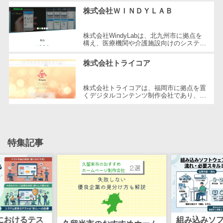
創業以来、システム開発やクラウドソ...
株式会社ＷＩＮＤＹＬＡＢ
自動音声応答システム(IVR)>
株主総会ツー
ル
AI自動電話応答>
株式会社WindyLabは、北九州市に拠点を
ISMS管理ツー
構え、医療機関や介護施設向けのシステム
コールセンター音声認識>
ル
開発を行っています。医療機器と連動した
独自の技術を駆使することで、業務の...
株式会社トライコア
リーガルリサ
カスタマーサクセスツール>
ーチサービス
株式会社トライコアは、福岡市に拠点を置
ITサービスマネジメントツール>
安否確認サー
くデジタルコンテンツ制作会社であり、
「プロの傭兵/業界人講師/挑戦する開発
ビス
問い合わせ管理システム>
者」が集う場を提供しています。平成29...
クラウドPBX
遠隔サポートツール>
オンラインア
特集記事
シスタント
コールセンター代行サービス>
会議室予約シ
通話録音・解析システム>
ステム
販売管理シス
チャットボット>
FAQシステム>
テム
コミュニケーション
SFAツール
オンラインストレージ（ファイル
におけるテス
組み込みソ