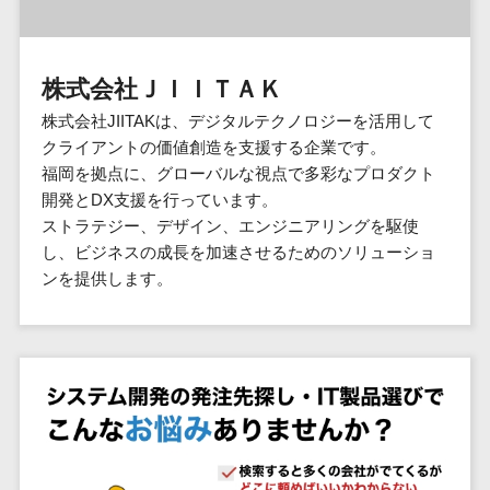
群馬県
PM
家電・電子機器>
フレームワーク
会員システム>
予約システム>
生活用品・
HubSpot>
kintone>
PMSシステム>
広島県>
山口県>
徳島県>
生産管理シス
埼玉県
文房具
基幹システ
飲食店・レストラン>
スマホアプリ開発>
OBIC製品>
テム
地図・位置情報・GPSシステム>
SpringFramework
千葉県
ム(ERP)
ファッショ
香川県>
愛媛県>
高知県>
株式会社ＪＩＩＴＡＫ
工程管理シス
流通・小売>
SpringBoot
ン・アパレ
データベース構築>
東京都
顧客管理シ
店舗システム>
福岡県>
佐賀県>
長崎県>
テム
ル (1785)
株式会社JIITAKは、デジタルテクノロジーを活用して
ステム
Laravel
神奈川県
商業施設・テーマパーク・複合施
AWSサーバー構築>
オーダーエントリーシステム>
原価管理シス
クライアントの価値創造を支援する企業です。
(CRM)
ペット
熊本県>
大分県>
宮崎県>
CakePHP
新潟県
設>
テム
福岡を拠点に、グローバルな視点で多彩なプロダクト
経理/会計シ
Azureサーバー構築>
農園・農業
Ruby on Rails
映像・動画システム>
富山県
鹿児島県>
沖縄県>
開発とDX支援を行っています。
倉庫管理シス
美容室・サロン>
ステム
NPO・官公
Node.js
石川県
Linuxサーバー構築>
ストラテジー、デザイン、エンジニアリングを駆使
テム
シミュレーションシステム>
在庫管理シ
対応地域
庁
エステ・ネイル>
化粧品>
Django
福井県
し、ビジネスの成長を加速させるためのソリューショ
需要予測シス
ステム
ネットワーク構築・保守・運用>
国外>
イベント・
オークションシステム>
ンを提供します。
AngularJS
山梨県
テム
ブライダル>
病院>
POSシステ
キャンペー
情シス・社内IT支援>
React
長野県
人事（労務管理）
ム
WEBサービ
ン
クリニック>
歯科医院>
勤怠管理システム>
Vue.js
岐阜県
ス
AWS (Amazon Web Services)>
勤怠管理シ
自動車・バ
NuxtJS
整体・整骨院>
静岡県
マッチングシ
ステム
イク
労務管理システム>
運用代行
ステム
ReactNative
愛知県
生産管理シ
家電・電子
介護・福祉・老人ホーム>
製薬>
リスティング広告運用代行>
人事管理システム>
予約システム
ステム
Flutter
三重県
機器
動物病院 >
求人広告運用代行>
会員システム
マッチング
滋賀県
飲食店・レ
年末調整システム>
構築