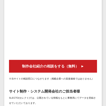
株主総会ツール>
以下
事業戦略
経理・会計・
101～200万
ISMS管理ツール>
財務
マーケテ
円
ィング
経費精算シス
リーガルリサーチサービス>
201～300万
テム
Webマーケ
円
ティング
安否確認サービス>
Web請求書シ
301～500万
ステム
インフルエ
クラウドPBX>
円
ンサーマー
帳票発行サー
ケティング
501～1000
ビス
オンラインアシスタント>
万円
コンテンツ
請求書受領サ
会議室予約システム>
マーケティ
1000～
ービス
ング
1500万円
制作会社紹介の相談をする（無料）
販売管理システム
電子帳簿保存
SNSマーケ
SFAツール>
CRMツール>
1500～
サービス
ティング
5000万円
予算管理シス
※当サイトの相談窓口につながります（掲載企業への直接連絡ではありません）
セールスDX（SFA/MA）>
動画マーケ
5001～
テム
ティング
10000万円
遠隔接客ツール>
サイト制作・システム開発会社のご担当者様
会計ソフト
10000万円
ゲーム
会計システム
SLECTO(セレクト)では、公開されている情報をもとに事務局にてデータを登録さ
オンライン商談ツール>
以上
ソーシャル
せていただいております。
出張管理シス