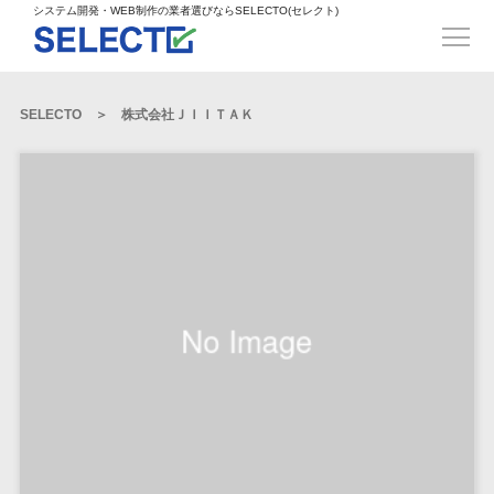
得意業界
ECサイト構築>
ECカートシステム>
システム開発・WEB制作の業者選びならSELECTO(セレクト)
都道府県
SpringFramework>
SpringBoot>
人材>
製造業>
システム開発
北海道>
青森県>
岩手県>
販売管理システム>
言語・スキル
対応業務
システムジ
対応地域
得意分
Laravel>
CakePHP>
工業・インフラ・物流>
コンサル・PM>
宮城県>
秋田県>
山形県>
言語
WEBサイ
ャンル
全国
野・特徴
受注・発注管理システム>
Ruby on Rails>
Node.js>
食品・飲料>
IT・Webサービス>
SELECTO
株式会社ＪＩＩＴＡＫ
基幹システム(ERP)>
ト制作
Python
全国
販売管理・生
得意業界
福島県>
茨城県>
栃木県>
購買管理システム>
LP制作
産管理
Django>
AngularJS>
React>
Java
都道府県
インテリア・雑貨>
顧客管理システム(CRM)>
群馬県>
埼玉県>
千葉県>
ERP（基幹業
人材
オウンドメ
生産管理システム>
PHP
Vue.js>
NuxtJS>
ベビー・キッズ>
経理/会計システム>
務システム）
ディア
製造業
北海道
Ruby
東京都>
神奈川県>
新潟県>
工程管理システム>
在庫管理シス
ReactNative>
Flutter>
採用サイト
工業・イン
生活用品・文房具>
青森県
在庫管理システム>
Swift
富山県>
石川県>
福井県>
テム
フラ・物流
企業サイト
原価管理システム>
岩手県
Perl
構築
ファッション・アパレル (1785)>
POSシステム>
ECカートシス
食品・飲料
WordPress
山梨県>
長野県>
岐阜県>
AWS構築>
Linux構築>
宮城県
C++
倉庫管理システム>
テム
構築
ペット>
農園・農業>
IT・Webサ
勤怠管理システム>
秋田県
Go
静岡県>
愛知県>
三重県>
WindowsServer構築>
販売管理シス
需要予測システム>
ービス
ECサイト構
山形県
NPO・官公庁>
Kotlin
生産管理システム>
テム
築
インテリ
滋賀県>
京都府>
大阪府>
Azure構築>
Oracle>
WEBサービス
福島県
VBA
受注・発注管
ア・雑貨
イベント・キャンペーン>
マッチングシステム>
システム
マッチングシステム>
茨城県
兵庫県>
奈良県>
和歌山県>
パッケージ
iOS
理システム
開発
ベビー・キ
自動車・バイク>
ポータルサイト(データベース型)>
SAP>
Salesforce>
Access>
栃木県
Android
購買管理シス
予約システム>
会員システム>
ッズ
コンサル・
鳥取県>
島根県>
岡山県>
テム