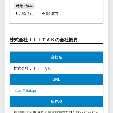
マイナンバー
コピーライ
ニメ・おも
請求書受領サービス>
特徴・強み
人事（採用・
ティング・
ちゃ
UI/UXに強い
全国対応可
評価・教育）
電子帳簿保存サービス>
ネーミング
芸能・アー
写真撮影
ティスト・
予算管理システム>
会計ソフト>
タレントマネ
音楽
映像制作
ジメントシステ
会計システム>
特徴・強
グラフィッ
株式会社ＪＩＩＴＡＫの会社概要
ム
み
出張管理システム>
クデザイン
人事評価シス
(2D・3D)
Pマーク取
テム
ファクタリングサービス>
会社名
得
アニメーシ
採用管理シス
ョン
債権管理システム>
英語での応
テム
株式会社ＪＩＩＴＡＫ
対可能
イラスト
eラーニング
債務管理システム>
アワード表
ロゴ制作
URL
（システム）
彰歴あり
固定資産管理システム>
デジタルカ
eラーニング
https://jiitak.jp
全国対応可
タログ・電
（コンテンツ）
経理アウトソーシング>
子書籍
創業10年以
DX人材研修サ
所在地
振込代行サービス>
上
コンサル
ービス
スタッフ数
ティング
福岡県福岡市博多区博多駅南3丁目2-3ｱｲ･ﾋﾞｰ･ﾋﾞｰ
リファレンス