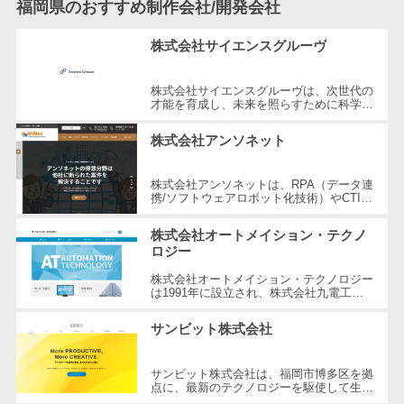
福岡県のおすすめ制作会社/開発会社
DM発送サービス>
EFOツール>
テム
株式会社サイエンスグルーヴ
法務・総務
LP作成サービス>
電子契約シス
広告運用代行>
株式会社サイエンスグルーヴは、次世代の
テム
才能を育成し、未来を照らすために科学的
契約書レビュ
知識と深い理解を促進する革新的な教育用
Webアンケートシステム>
ソフトウェアを提供します。同社は...
ーシステム
株式会社アンソネット
Web接客ツール>
MAツール>
契約書管理シ
株式会社アンソネットは、RPA（データ連
ステム
動画配信システム>
携/ソフトウェアロボット化技術）やCTIシ
反社チェック
ステムによる電話業務の効率化を中心に事
業を展開しています。同社は弥生認定...
SNS管理ツール>
ツール
株式会社オートメイション・テクノ
ロジー
受付システム
LINEマーケティングツール>
株式会社オートメイション・テクノロジー
座席管理シス
は1991年に設立され、株式会社九電工の
SEOツール>
MEOツール>
テム
100%出資により運営されています。会社
の理念は「誠意と真心をお客様へ」であ...
サンビット株式会社
イベント管理システム>
入退室管理シ
ステム
カスタマーサポート
サンビット株式会社は、福岡市博多区を拠
CO2排出量管
点に、最新のテクノロジーを駆使して生産
コールセンターCRM>
理システム
性の向上を実現する企業です。1991年の