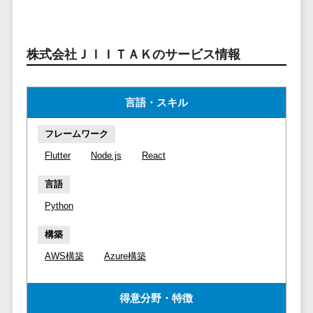
ービス
従業員満足度調査・人材定着化ツ
インフルエンサーマーケティング>
代行
保険
ール>
給与計算アウ
予算管理システム
SNS運用
税理士・会
コンテンツマーケティング>
トソーシング
～100万円以下>
101～200万円>
計士
1on1ツール>
LINE運用代
株式会社ＪＩＩＴＡＫのサービス情報
年末調整アウ
SNSマーケティング>
行
弁護士
201～300万円>
301～500万円>
トソーシング
適性検査サービス>
YouTube運
社労士
動画マーケティング>
福利厚生アウ
501～1000万円>
言語・スキル
用代行
Web面接システム>
行政書士
トソーシング
ゲーム
WordPress
1000～1500万円>
大学・高
エンゲージメントツール>
ソーシャルゲーム>
フリーランス
フレームワーク
構築・運用
校・専門学
管理システム
1500～5000万円>
Flutter
Node.js
React
ダイレクトリクルーティングサー
コンシューマーゲーム>
校
コンテン
社宅管理サー
ビス>
ツ制作
5001～10000万円>
学習塾・予
言語
ビス
その他
コンテンツ
備校
採用代行サービス>
Web3.0>
AI>
AR/VR>
IoT>
健康管理IoTサ
Python
10000万円以上>
制作
保育園・幼
ービス
経理・会計・財務
補助金・助成金サポート>
ライティン
稚園
構築
外国人就労シ
経費精算システム>
グ
葬儀・墓
AWS構築
Azure構築
ステム
編集・校正
石・仏壇
Web請求書システム>
産業保健サー
インタビュ
お寺・神社
ビス
得意分野・特徴
帳票発行サービス>
ー
ゲーム・ア