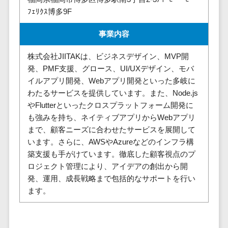
請求代行サービス>
20人以上
ﾌｪﾘｸｽ博多9F
チェックサービ
送金サービス>
Web戦略/企
スタッフ数
ス
事業内容
画
50人以上
従業員満足度
税務申告システム>
ブランディ
アジャイル
調査・人材定着
株式会社JIITAKは、ビジネスデザイン、MVP開
法務・総務
ング
開発
化ツール
発、PMF支援、グロース、UI/UXデザイン、モバ
電子契約システム>
プロモーシ
UI/UXに強
1on1ツール
イルアプリ開発、Webアプリ開発といった多岐に
ョン
い
適性検査サー
わたるサービスを提供しています。また、Node.js
契約書レビューシステム>
EC・ネット
保守/運用も
ビス
やFlutterといったクロスプラットフォーム開発に
契約書管理システム>
ショップ戦
対応
も強みを持ち、ネイティブアプリからWebアプリ
Web面接シス
略
まで、顧客ニーズに合わせたサービスを展開して
要件定義か
テム
反社チェックツール>
います。さらに、AWSやAzureなどのインフラ構
SEO対策
ら対応
エンゲージメ
受付システム>
築支援も手がけています。徹底した顧客視点のプ
EFO(入力フ
レベニュー
ントツール
ロジェクト管理により、アイデアの創出から開
ォーム最適
シェア可能
座席管理システム>
ダイレクトリ
発、運用、成長戦略まで包括的なサポートを行い
化)
クルーティング
予算管理
ます。
入退室管理システム>
コンバージ
サービス
システム
ョン率改善
採用代行サー
CO2排出量管理システム>
SNS
～100万円
ビス