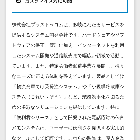
健康管理IoTサービス>
カスタマイズ対応可能
労務管理シス
介護・福
長崎県
デジタルカタログ・電子書籍>
ネットワー
テム
芸能・アーティスト・音楽>
祉・老人ホ
外国人就労システム>
熊本県
ク構築・保
コンサルティング
人事管理シス
ーム
特徴・強み
大分県
守・運用
株式会社プラストゥコムは、多岐にわたるサービスを
産業保健サービス>
Web戦略/企画>
テム
製薬
Pマーク取得>
宮崎県
情シス・社
提供するシステム開発会社です。ハードウェアやソフ
年末調整シス
マイナンバー>
動物病院
ブランディング>
内IT支援
鹿児島県
英語での応対可能>
テム
トウェアの保守、管理に加え、インターネットを利用
不動産・マ
AWS
人事（採用・評価・教育）
プロモーション>
沖縄県
健康管理シス
ンション
アワード表彰歴あり>
したシステム開発や通信販売まで幅広い領域で活動し
(Amazon
タレントマネジメントシステム>
テム
対応地域
EC・ネットショップ戦略>
建設・工務
Web
ています。また、特定労働者派遣事業を展開し、様々
全国対応可>
創業10年以上>
ストレスチェ
人事評価システム>
店・住宅・
Services)
SEO対策>
ックサービス
国外
なニーズに応える体制を整えています。製品としては
リフォーム
スタッフ数20人以上>
運用代行
採用管理システム>
シフト管理シ
「物流倉庫向け受発注システム」や「小規模冷蔵庫シ
EFO(入力フォーム最適化)>
ホテル・旅
スタッフ数50人以上>
ステム
eラーニング（システム）>
館
リスティン
ステム（これい～ぞう）」など、業務効率化を図るた
コンバージョン率改善>
SNS>
業務可視化ツ
アジャイル開発>
UI/UXに強い>
旅行・観光
グ広告運用
eラーニング（コンテンツ）>
めの多彩なソリューションを提供しています。特に
ール
事業戦略>
代行
スポーツ・
保守/運用も対応>
給与計算ソフ
「便利君シリーズ」として開発された電話応対の伝言
DX人材研修サービス>
アウトドア
求人広告運
マーケティング
ト
要件定義から対応>
メモシステムは、ユーザーに便利さを提供する実用的
用代行
銀行・地
リファレンスチェックサービス>
Webマーケティング>
給与前払いサ
銀・証券
Indeed運用
なツールとして好評です。これらの製品は、導入企業
レベニューシェア可能>