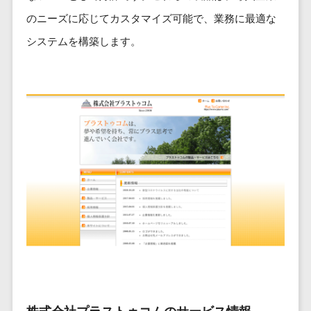
ービス
従業員満足度調査・人材定着化ツ
インフルエンサーマーケティング>
代行
保険
のニーズに応じてカスタマイズ可能で、業務に最適な
ール>
給与計算アウ
予算管理システム
SNS運用
税理士・会
コンテンツマーケティング>
トソーシング
システムを構築します。
～100万円以下>
101～200万円>
計士
1on1ツール>
LINE運用代
年末調整アウ
SNSマーケティング>
行
弁護士
201～300万円>
301～500万円>
トソーシング
適性検査サービス>
YouTube運
社労士
動画マーケティング>
福利厚生アウ
501～1000万円>
用代行
Web面接システム>
行政書士
トソーシング
ゲーム
WordPress
1000～1500万円>
大学・高
エンゲージメントツール>
ソーシャルゲーム>
フリーランス
構築・運用
校・専門学
管理システム
1500～5000万円>
ダイレクトリクルーティングサー
コンシューマーゲーム>
校
コンテン
社宅管理サー
ビス>
ツ制作
5001～10000万円>
学習塾・予
ビス
その他
コンテンツ
備校
採用代行サービス>
Web3.0>
AI>
AR/VR>
IoT>
健康管理IoTサ
10000万円以上>
制作
保育園・幼
ービス
経理・会計・財務
補助金・助成金サポート>
ライティン
稚園
外国人就労シ
経費精算システム>
グ
葬儀・墓
ステム
編集・校正
石・仏壇
Web請求書システム>
産業保健サー
インタビュ
お寺・神社
ビス
帳票発行サービス>
ー
ゲーム・ア