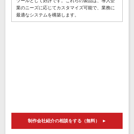
ツールとして好評です。これらの製品は、導入企
セールスイネーブルメントツール>
ゲーム
テム
業のニーズに応じてカスタマイズ可能で、業務に
コンシュー
ファクタリン
最適なシステムを構築します。
名刺管理サービス>
マーゲーム
グサービス
インサイドセールス代行サービス>
その他
債権管理シス
Web3.0
テム
マーケティング
AI
メール配信システム>
債務管理シス
テム
AR/VR
デジタル資産管理システム>
固定資産管理
IoT
システム
商品情報管理システム>
補助金・助
経理アウトソ
成金サポー
チケット管理システム>
ーシング
ト
SNSキャンペーンツール>
振込代行サー
ビス
予約管理システム>
請求代行サー
広告効果測定ツール>
ビス
制作会社紹介の相談をする（無料）
送金サービス
リード獲得ツール>
税務申告シス