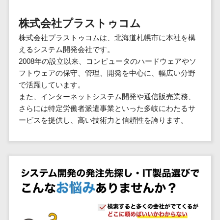
群馬県
PM
家電・電子機器>
フレームワーク
会員システム>
予約システム>
生活用品・
HubSpot>
kintone>
PMSシステム>
広島県>
山口県>
徳島県>
生産管理シス
埼玉県
文房具
基幹システ
株式会社プラストゥコム
飲食店・レストラン>
スマホアプリ開発>
OBIC製品>
テム
地図・位置情報・GPSシステム>
SpringFramework
千葉県
ム(ERP)
ファッショ
香川県>
愛媛県>
高知県>
株式会社プラストゥコムは、北海道札幌市に本社を構
工程管理シス
流通・小売>
SpringBoot
ン・アパレ
データベース構築>
東京都
顧客管理シ
店舗システム>
えるシステム開発会社です。
福岡県>
佐賀県>
長崎県>
テム
ル (1785)
ステム
Laravel
神奈川県
商業施設・テーマパーク・複合施
2008年の設立以来、コンピュータのハードウェアやソ
AWSサーバー構築>
オーダーエントリーシステム>
原価管理シス
(CRM)
ペット
熊本県>
大分県>
宮崎県>
CakePHP
新潟県
設>
フトウェアの保守、管理、開発を中心に、幅広い分野
テム
経理/会計シ
Azureサーバー構築>
農園・農業
Ruby on Rails
映像・動画システム>
富山県
で活躍しています。
鹿児島県>
沖縄県>
倉庫管理シス
美容室・サロン>
ステム
NPO・官公
また、インターネットシステム開発や通信販売業務、
Node.js
石川県
Linuxサーバー構築>
テム
シミュレーションシステム>
在庫管理シ
対応地域
庁
さらには特定労働者派遣事業といった多岐にわたるサ
エステ・ネイル>
化粧品>
Django
福井県
需要予測シス
ステム
ネットワーク構築・保守・運用>
国外>
ービスを提供し、高い技術力と信頼性を誇ります。
イベント・
オークションシステム>
AngularJS
山梨県
テム
ブライダル>
病院>
POSシステ
キャンペー
情シス・社内IT支援>
React
長野県
人事（労務管理）
ム
WEBサービ
ン
クリニック>
歯科医院>
勤怠管理システム>
Vue.js
岐阜県
ス
AWS (Amazon Web Services)>
勤怠管理シ
自動車・バ
NuxtJS
整体・整骨院>
静岡県
マッチングシ
ステム
イク
労務管理システム>
運用代行
ステム
ReactNative
愛知県
生産管理シ
家電・電子
介護・福祉・老人ホーム>
製薬>
リスティング広告運用代行>
人事管理システム>
予約システム
ステム
Flutter
三重県
機器
動物病院 >
求人広告運用代行>
会員システム
マッチング
滋賀県
飲食店・レ
年末調整システム>
構築