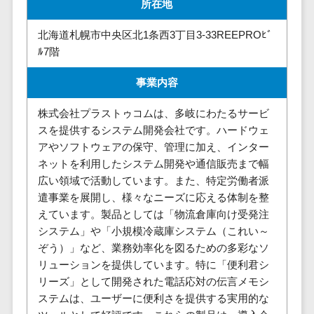
所在地
株主総会ツール>
以下
事業戦略
経理・会計・
101～200万
ISMS管理ツール>
財務
マーケテ
北海道札幌市中央区北1条西3丁目3-33REEPROﾋﾞ
円
ィング
経費精算シス
ﾙ7階
リーガルリサーチサービス>
201～300万
テム
Webマーケ
事業内容
円
ティング
安否確認サービス>
Web請求書シ
301～500万
ステム
インフルエ
株式会社プラストゥコムは、多岐にわたるサービ
クラウドPBX>
円
ンサーマー
帳票発行サー
スを提供するシステム開発会社です。ハードウェ
ケティング
501～1000
ビス
オンラインアシスタント>
アやソフトウェアの保守、管理に加え、インター
万円
コンテンツ
請求書受領サ
ネットを利用したシステム開発や通信販売まで幅
会議室予約システム>
マーケティ
1000～
ービス
広い領域で活動しています。また、特定労働者派
ング
1500万円
販売管理システム
遣事業を展開し、様々なニーズに応える体制を整
電子帳簿保存
SNSマーケ
SFAツール>
CRMツール>
1500～
えています。製品としては「物流倉庫向け受発注
サービス
ティング
5000万円
システム」や「小規模冷蔵庫システム（これい～
予算管理シス
セールスDX（SFA/MA）>
ぞう）」など、業務効率化を図るための多彩なソ
動画マーケ
5001～
テム
リューションを提供しています。特に「便利君シ
ティング
10000万円
遠隔接客ツール>
会計ソフト
リーズ」として開発された電話応対の伝言メモシ
10000万円
ゲーム
会計システム
オンライン商談ツール>
ステムは、ユーザーに便利さを提供する実用的な
以上
ソーシャル
出張管理シス