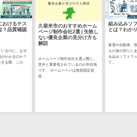
ステム
電子証明書サービス
デジタル資産
電子証明書サービス>
管理システム
におけるテス
組み込みソ
久留米市のおすすめホーム
データセンター>
クラウド基盤>
は？品質確認
とは？わか
ページ制作会社2選 | 失敗し
商品情報管理
ない優良企業の見分け方も
システム
クローニングツール>
解説
家電や自動車、
チケット管理
ているのに、なぜ
ちの身の回りに
データセンター監視自動化>
システム
用がかかるのか？
み込みソフトウ
ホームページ制作会社を選ぶ際に、
注する際、この
て...
SNSキャンペ
クラウドバックアップ>
意外と重要視されているのが所在地
です。 ホームページは無形固定資
ーンツール
産...
デスクトップ仮想化>
予約管理シス
テム
IoT空調制御>
広告効果測定
IoTプラットフォーム>
ツール
リード獲得ツ
IT資産管理ツール>
ール
SaaS管理ツール>
DM発送サービ
ス
モバイルデバイス管理>