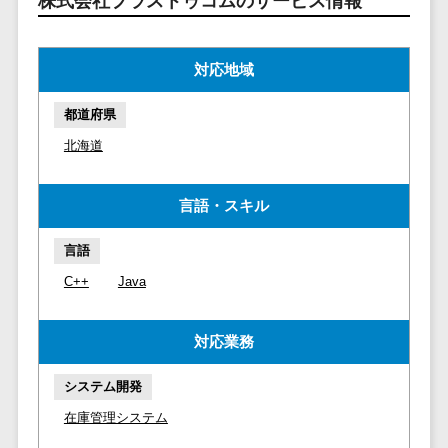
株式会社プラストゥコムのサービス情報
マイナンバー
コピーライ
ニメ・おも
請求書受領サービス>
人事（採用・
ティング・
ちゃ
評価・教育）
電子帳簿保存サービス>
ネーミング
対応地域
芸能・アー
写真撮影
ティスト・
予算管理システム>
会計ソフト>
タレントマネ
都道府県
音楽
映像制作
ジメントシステ
会計システム>
北海道
特徴・強
グラフィッ
ム
み
出張管理システム>
クデザイン
人事評価シス
(2D・3D)
Pマーク取
言語・スキル
テム
ファクタリングサービス>
得
アニメーシ
採用管理シス
言語
ョン
債権管理システム>
英語での応
テム
対可能
イラスト
C++
Java
eラーニング
債務管理システム>
アワード表
ロゴ制作
（システム）
彰歴あり
固定資産管理システム>
デジタルカ
対応業務
eラーニング
全国対応可
タログ・電
（コンテンツ）
経理アウトソーシング>
子書籍
システム開発
創業10年以
DX人材研修サ
振込代行サービス>
上
コンサル
在庫管理システム
ービス
スタッフ数
ティング
リファレンス