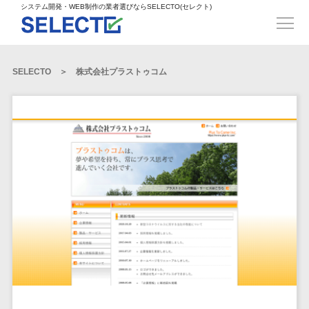
得意業界
ECサイト構築>
ECカートシステム>
システム開発・WEB制作の業者選びならSELECTO(セレクト)
都道府県
SpringFramework>
SpringBoot>
人材>
製造業>
システム開発
北海道>
青森県>
岩手県>
販売管理システム>
言語・スキル
対応業務
システムジ
対応地域
得意分
Laravel>
CakePHP>
工業・インフラ・物流>
コンサル・PM>
宮城県>
秋田県>
山形県>
言語
WEBサイ
ャンル
全国
野・特徴
受注・発注管理システム>
Ruby on Rails>
Node.js>
食品・飲料>
IT・Webサービス>
SELECTO
株式会社プラストゥコム
基幹システム(ERP)>
ト制作
Python
全国
販売管理・生
得意業界
福島県>
茨城県>
栃木県>
購買管理システム>
LP制作
産管理
Django>
AngularJS>
React>
Java
都道府県
インテリア・雑貨>
顧客管理システム(CRM)>
群馬県>
埼玉県>
千葉県>
ERP（基幹業
人材
オウンドメ
生産管理システム>
PHP
Vue.js>
NuxtJS>
ベビー・キッズ>
経理/会計システム>
務システム）
ディア
製造業
北海道
Ruby
東京都>
神奈川県>
新潟県>
工程管理システム>
在庫管理シス
ReactNative>
Flutter>
採用サイト
工業・イン
生活用品・文房具>
青森県
在庫管理システム>
Swift
富山県>
石川県>
福井県>
テム
フラ・物流
企業サイト
原価管理システム>
岩手県
Perl
構築
ファッション・アパレル (1785)>
POSシステム>
ECカートシス
食品・飲料
WordPress
山梨県>
長野県>
岐阜県>
AWS構築>
Linux構築>
宮城県
C++
倉庫管理システム>
テム
構築
ペット>
農園・農業>
IT・Webサ
勤怠管理システム>
秋田県
Go
静岡県>
愛知県>
三重県>
WindowsServer構築>
販売管理シス
需要予測システム>
ービス
ECサイト構
山形県
NPO・官公庁>
Kotlin
生産管理システム>
テム
築
インテリ
滋賀県>
京都府>
大阪府>
Azure構築>
Oracle>
WEBサービス
福島県
VBA
受注・発注管
ア・雑貨
イベント・キャンペーン>
マッチングシステム>
システム
マッチングシステム>
茨城県
兵庫県>
奈良県>
和歌山県>
パッケージ
iOS
理システム
開発
ベビー・キ
自動車・バイク>
ポータルサイト(データベース型)>
SAP>
Salesforce>
Access>
栃木県
Android
購買管理シス
予約システム>
会員システム>
ッズ
コンサル・
鳥取県>
島根県>
岡山県>
テム