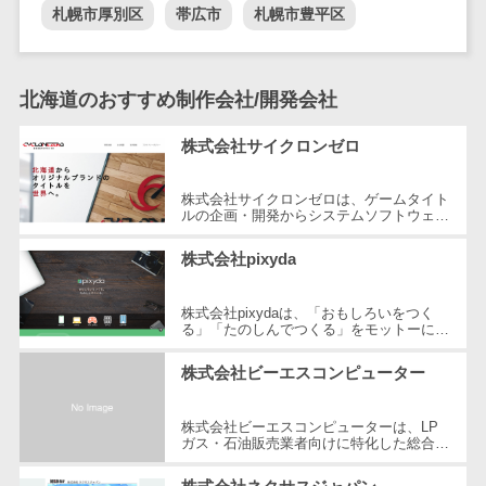
札幌市厚別区
帯広市
札幌市豊平区
自動音声応答システム(IVR)>
株主総会ツー
ル
AI自動電話応答>
ISMS管理ツー
北海道のおすすめ制作会社/開発会社
コールセンター音声認識>
ル
リーガルリサ
株式会社サイクロンゼロ
カスタマーサクセスツール>
ーチサービス
ITサービスマネジメントツール>
安否確認サー
株式会社サイクロンゼロは、ゲームタイト
ルの企画・開発からシステムソフトウェア
ビス
の受託開発まで幅広く手掛ける北海道札幌
問い合わせ管理システム>
市を本拠地とする企業です。特にUni...
クラウドPBX
株式会社pixyda
遠隔サポートツール>
オンラインア
シスタント
株式会社pixydaは、「おもしろいをつく
コールセンター代行サービス>
る」「たのしんでつくる」をモットーに、
会議室予約シ
ゲームの企画、開発、運営、品質管理、カ
通話録音・解析システム>
スタマーサポートを一貫して実施する...
ステム
株式会社ビーエスコンピューター
販売管理シス
チャットボット>
FAQシステム>
株式会社ビーエスコンピューターは、LP
テム
ガス・石油販売業者向けに特化した総合業
コミュニケーション
SFAツール
務管理システム「LPGスマイル」を提供し
オンラインストレージ（ファイル
ています。北海道内を中心に、各業者の...