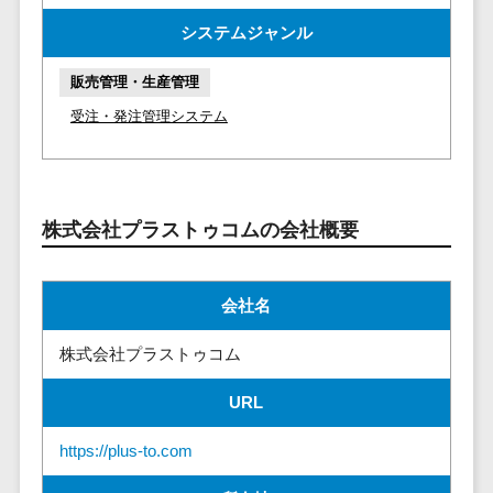
請求代行サービス>
20人以上
チェックサービ
システムジャンル
送金サービス>
Web戦略/企
スタッフ数
ス
画
50人以上
販売管理・生産管理
従業員満足度
税務申告システム>
ブランディ
アジャイル
調査・人材定着
受注・発注管理システム
法務・総務
ング
開発
化ツール
電子契約システム>
プロモーシ
UI/UXに強
1on1ツール
ョン
い
適性検査サー
契約書レビューシステム>
EC・ネット
保守/運用も
ビス
株式会社プラストゥコムの会社概要
契約書管理システム>
ショップ戦
対応
Web面接シス
略
要件定義か
テム
反社チェックツール>
会社名
SEO対策
ら対応
エンゲージメ
受付システム>
EFO(入力フ
レベニュー
ントツール
株式会社プラストゥコム
ォーム最適
シェア可能
座席管理システム>
ダイレクトリ
化)
クルーティング
予算管理
URL
入退室管理システム>
コンバージ
サービス
システム
ョン率改善
https://plus-to.com
採用代行サー
CO2排出量管理システム>
SNS
～100万円
ビス