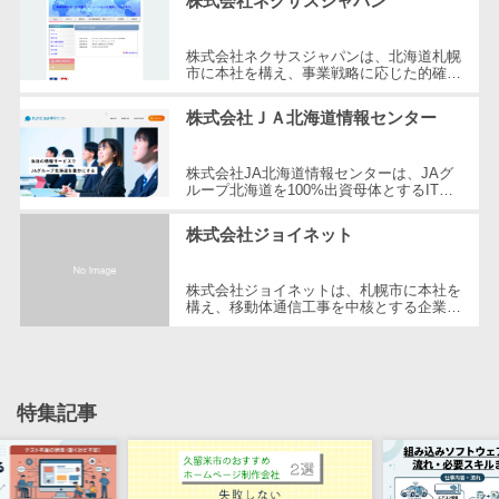
株式会社ネクサスジャパン
CRMツール
共有）>
セールス
ファイル転送サービス>
株式会社ネクサスジャパンは、北海道札幌
DX（SFA/MA）
市に本社を構え、事業戦略に応じた的確な
ソリューションを提供する企業です。
遠隔接客ツー
文書管理システム>
Web電話帳>
2009年の設立以来、システムやネット
株式会社ＪＡ北海道情報センター
ル
ワ...
会議効率化ツール>
オンライン商
株式会社JA北海道情報センターは、JAグ
談ツール
ナレッジ共有ツール>
ループ北海道を100%出資母体とするIT企
業として設立されました。JAグループの
セールスイネ
組合員とJA職員を支える情報サービスを
バーチャルオフィスツール>
株式会社ジョイネット
ーブルメントツ
提...
ール
ビジネスチャット>
株式会社ジョイネットは、札幌市に本社を
名刺管理サー
構え、移動体通信工事を中核とする企業で
デジタルサイネージソフト>
ビス
す。基地局の新設から改修・拡張、電気通
信工事、さらにはソフトウェア開発...
インサイドセ
オンライン校正ツール>
ールス代行サー
グループウェア>
社内SNS>
ビス
特集記事
マーケティン
Web会議システム>
グ
プロジェクト管理ツール>
メール配信シ