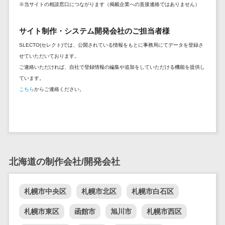
※当サイトの相談窓口につながります（掲載企業への直接連絡ではありません）
DM発送サービス>
EFOツール>
テム
法務・総務
LP作成サービス>
サイト制作・システム開発会社のご担当者様
電子契約シス
SLECTO(セレクト)では、公開されている情報をもとに事務局にてデータを登録さ
広告運用代行>
テム
せていただいております。
契約書レビュ
Webアンケートシステム>
ご連絡いただければ、自社で登録情報の編集や追加をしていただける機能を提供し
ーシステム
ています。
Web接客ツール>
MAツール>
こちら
からご連絡ください。
契約書管理シ
ステム
動画配信システム>
反社チェック
SNS管理ツール>
ツール
受付システム
LINEマーケティングツール>
座席管理シス
北海道の制作会社/開発会社
SEOツール>
MEOツール>
テム
イベント管理システム>
入退室管理シ
札幌市中央区
札幌市北区
札幌市白石区
ステム
カスタマーサポート
札幌市東区
函館市
旭川市
札幌市西区
CO2排出量管
コールセンターCRM>
理システム