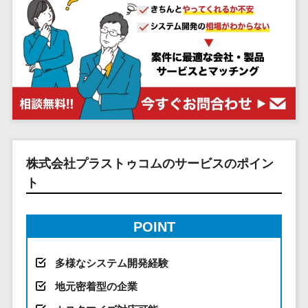
システム
ストラン
PMSシステム
AWS構築
京都府
不動産・マンション>
Indeed運用代行>
SNS運用>
健康管理システム>
ポータルサ
流通・小売
地図・位置情
Linux構築
大阪府
建設・工務店・住宅・リフォーム>
LINE運用代行>
イト(データ
報・GPSシステ
ストレスチェックサービス>
商業施設・
WindowsServer構
兵庫県
ベース型)
ム
テーマパー
ホテル・旅館>
旅行・観光>
築
YouTube運用代行>
奈良県
シフト管理システム>
会員システ
ク・複合施
店舗システム
Azure構築
和歌山県
スポーツ・アウトドア>
WordPress構築・運用>
ム
設
業務可視化ツール>
オーダーエン
Oracle
鳥取県
予約システ
美容室・サ
トリーシステム
銀行・地銀・証券>
保険>
コンテンツ制作
給与計算ソフト>
パッケージ
島根県
ム
ロン
映像・動画シ
コンテンツ制作>
ライティング>
SAP
税理士・会計士>
弁護士>
岡山県
スマホアプ
エステ・ネ
給与前払いサービス>
ステム
編集・校正>
インタビュー>
Salesforce
株式会社プラストゥコムのサービスのポイン
リ開発
広島県
イル
シミュレーシ
社労士>
行政書士>
給与計算アウトソーシング>
Access
ト
データベー
山口県
化粧品
ョンシステム
コピーライティング・ネーミング>
大学・高校・専門学校>
ス構築
HubSpot
年末調整アウトソーシング>
徳島県
ブライダル
オークション
写真撮影>
映像制作>
AWSサーバ
kintone
システム
香川県
学習塾・予備校>
病院
POINT
福利厚生アウトソーシング>
ー構築
OBIC製品
グラフィックデザイン(2D・3D)>
愛媛県
人事（労務管
クリニック
保育園・幼稚園>
Azureサー
フリーランス管理システム>
理）
高知県
歯科医院
多様なシステム開発経験
アニメーション>
イラスト>
バー構築
葬儀・墓石・仏壇>
お寺・神社>
勤怠管理シス
福岡県
整体・整骨
社宅管理サービス>
地元密着型の企業
Linuxサー
テム
ロゴ制作>
院
佐賀県
ゲーム・アニメ・おもちゃ>
バー構築