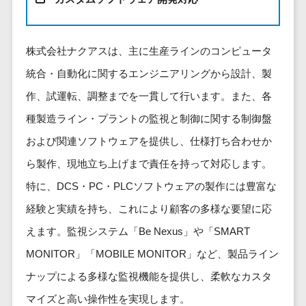
健康管理IoTサービス>
労務管理シス
介護・福
長崎県
デジタルカタログ・電子書籍>
ネットワー
テム
芸能・アーティスト・音楽>
祉・老人ホ
外国人就労システム>
熊本県
ク構築・保
コンサルティング
人事管理シス
ーム
特徴・強み
大分県
株式会社ナクアスは、主に生産ラインのコンピュータ
守・運用
産業保健サービス>
Web戦略/企画>
テム
製薬
Pマーク取得>
宮崎県
情シス・社
統合・自動化に関するエンジニアリングから設計、製
年末調整シス
マイナンバー>
動物病院
ブランディング>
内IT支援
鹿児島県
英語での応対可能>
テム
作、試運転、調整までを一貫して行います。また、各
不動産・マ
AWS
人事（採用・評価・教育）
プロモーション>
沖縄県
健康管理シス
ンション
アワード表彰歴あり>
種製造ライン・プラントの監視と制御に関する制御盤
(Amazon
タレントマネジメントシステム>
テム
対応地域
EC・ネットショップ戦略>
建設・工務
Web
および関連ソフトウェアを提供し、仕様打ち合わせか
全国対応可>
創業10年以上>
ストレスチェ
人事評価システム>
店・住宅・
Services)
SEO対策>
ら製作、現地立ち上げまで責任を持って対応します。
ックサービス
国外
リフォーム
スタッフ数20人以上>
運用代行
採用管理システム>
シフト管理シ
特に、DCS・PC・PLCソフトウェアの製作には豊富な
EFO(入力フォーム最適化)>
ホテル・旅
スタッフ数50人以上>
ステム
eラーニング（システム）>
館
経験と実績を持ち、これにより顧客の多様な要望に応
リスティン
コンバージョン率改善>
SNS>
業務可視化ツ
アジャイル開発>
UI/UXに強い>
旅行・観光
グ広告運用
eラーニング（コンテンツ）>
えます。監視システム「Be Nexus」や「SMART
ール
事業戦略>
代行
スポーツ・
保守/運用も対応>
MONITOR」「MOBILE MONITOR」など、製品ライン
給与計算ソフ
DX人材研修サービス>
アウトドア
求人広告運
マーケティング
ト
ナップによる多様な監視機能を提供し、柔軟なカスタ
要件定義から対応>
用代行
銀行・地
リファレンスチェックサービス>
Webマーケティング>
給与前払いサ
銀・証券
マイズと高い操作性を実現します。
Indeed運用
レベニューシェア可能>