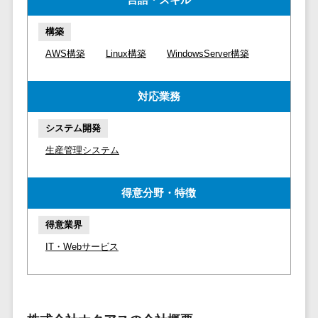
マイナンバー
コピーライ
ニメ・おも
請求書受領サービス>
人事（採用・
ティング・
ちゃ
構築
評価・教育）
電子帳簿保存サービス>
ネーミング
芸能・アー
AWS構築
Linux構築
WindowsServer構築
写真撮影
ティスト・
予算管理システム>
会計ソフト>
タレントマネ
音楽
映像制作
ジメントシステ
対応業務
会計システム>
特徴・強
グラフィッ
ム
み
出張管理システム>
クデザイン
システム開発
人事評価シス
(2D・3D)
Pマーク取
テム
生産管理システム
ファクタリングサービス>
得
アニメーシ
採用管理シス
ョン
債権管理システム>
英語での応
テム
得意分野・特徴
対可能
イラスト
eラーニング
債務管理システム>
アワード表
ロゴ制作
（システム）
得意業界
彰歴あり
固定資産管理システム>
デジタルカ
eラーニング
IT・Webサービス
全国対応可
タログ・電
（コンテンツ）
経理アウトソーシング>
子書籍
創業10年以
DX人材研修サ
振込代行サービス>
上
コンサル
ービス
スタッフ数
ティング
リファレンス