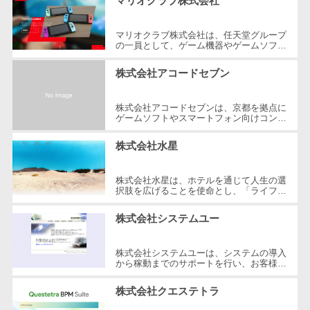
マリオクラブ株式会社
自動音声応答システム(IVR)>
株主総会ツー
ル
マリオクラブ株式会社は、任天堂グループ
AI自動電話応答>
の一員として、ゲーム機器やゲームソフト
ISMS管理ツー
等のデバッグ・モニターサービスを提供す
る企業です。2009年に設立され、京...
コールセンター音声認識>
ル
株式会社アコードセブン
リーガルリサ
カスタマーサクセスツール>
ーチサービス
株式会社アコードセブンは、京都を拠点に
ゲームソフトやスマートフォン向けコンテ
ITサービスマネジメントツール>
安否確認サー
ンツの企画・制作・販売を行っている企業
です。コンシューマー技術を中心に...
ビス
株式会社水星
問い合わせ管理システム>
クラウドPBX
遠隔サポートツール>
株式会社水星は、ホテルを通じて人生の選
オンラインア
択肢を広げることを使命とし、「ライフデ
シスタント
ザインホテル」の開発や宿泊施設のプロデ
コールセンター代行サービス>
ュースを行う会社です。京都や大阪...
株式会社システムユー
会議室予約シ
通話録音・解析システム>
ステム
株式会社システムユーは、システムの導入
販売管理シス
チャットボット>
FAQシステム>
から稼動までのサポートを行い、お客様の
ビジネスモデルに応じた最適なソリューシ
テム
ョンを提供しています。食品流通業...
コミュニケーション
株式会社クエステトラ
SFAツール
オンラインストレージ（ファイル