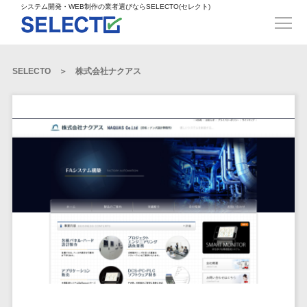
得意業界
ECサイト構築>
ECカートシステム>
システム開発・WEB制作の業者選びならSELECTO(セレクト)
都道府県
SpringFramework>
SpringBoot>
人材>
製造業>
システム開発
北海道>
青森県>
岩手県>
販売管理システム>
言語・スキル
対応業務
システムジ
対応地域
得意分
Laravel>
CakePHP>
工業・インフラ・物流>
コンサル・PM>
宮城県>
秋田県>
山形県>
言語
WEBサイ
ャンル
全国
野・特徴
受注・発注管理システム>
Ruby on Rails>
Node.js>
食品・飲料>
IT・Webサービス>
SELECTO
株式会社ナクアス
基幹システム(ERP)>
ト制作
Python
全国
販売管理・生
得意業界
福島県>
茨城県>
栃木県>
購買管理システム>
LP制作
産管理
Django>
AngularJS>
React>
Java
都道府県
インテリア・雑貨>
顧客管理システム(CRM)>
群馬県>
埼玉県>
千葉県>
ERP（基幹業
人材
オウンドメ
生産管理システム>
PHP
Vue.js>
NuxtJS>
ベビー・キッズ>
経理/会計システム>
務システム）
ディア
製造業
北海道
Ruby
東京都>
神奈川県>
新潟県>
工程管理システム>
在庫管理シス
ReactNative>
Flutter>
採用サイト
工業・イン
生活用品・文房具>
青森県
在庫管理システム>
Swift
富山県>
石川県>
福井県>
テム
フラ・物流
企業サイト
原価管理システム>
岩手県
Perl
構築
ファッション・アパレル (1785)>
POSシステム>
ECカートシス
食品・飲料
WordPress
山梨県>
長野県>
岐阜県>
AWS構築>
Linux構築>
宮城県
C++
倉庫管理システム>
テム
構築
ペット>
農園・農業>
IT・Webサ
勤怠管理システム>
秋田県
Go
静岡県>
愛知県>
三重県>
WindowsServer構築>
販売管理シス
需要予測システム>
ービス
ECサイト構
山形県
NPO・官公庁>
Kotlin
生産管理システム>
テム
築
インテリ
滋賀県>
京都府>
大阪府>
Azure構築>
Oracle>
WEBサービス
福島県
VBA
受注・発注管
ア・雑貨
イベント・キャンペーン>
マッチングシステム>
システム
マッチングシステム>
茨城県
兵庫県>
奈良県>
和歌山県>
パッケージ
iOS
理システム
開発
ベビー・キ
自動車・バイク>
ポータルサイト(データベース型)>
SAP>
Salesforce>
Access>
栃木県
Android
購買管理シス
予約システム>
会員システム>
ッズ
コンサル・
鳥取県>
島根県>
岡山県>
テム