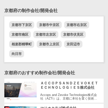
DM発送サービス>
EFOツール>
テム
京都府の制作会社/開発会社
法務・総務
LP作成サービス>
電子契約シス
広告運用代行>
テム
京都市下京区
京都市中京区
京都市右京区
契約書レビュ
Webアンケートシステム>
京都市南区
京都市左京区
京都市伏見区
ーシステム
Web接客ツール>
MAツール>
契約書管理シ
相楽郡精華町
京都市上京区
京田辺市
ステム
動画配信システム>
向日市
反社チェック
SNS管理ツール>
ツール
受付システム
LINEマーケティングツール>
京都府のおすすめ制作会社/開発会社
座席管理シス
SEOツール>
MEOツール>
テム
ＡＣＣＯＰＳＡＮＤＺＥＶＯＫＥＴ
ＥＣＨＮＯＬＯＧＩＥＳ株式会社
イベント管理システム>
入退室管理シ
ステム
Accops and Zevoke Technologies株式会
カスタマーサポート
社（AZTi）は、京都に本社を置く技術系
CO2排出量管
企業で、Zimbra Collaboration Cloudを始め
コールセンターCRM>
とする各種クラウドサービスやAccops...
理システム