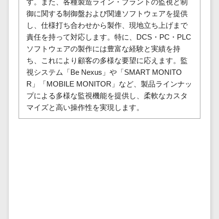
す。また、各種製造ライン・プラントの監視と制
株主総会ツール>
以下
事業戦略
経理・会計・
御に関する制御盤および関連ソフトウェアを提供
101～200万
ISMS管理ツール>
財務
マーケテ
し、仕様打ち合わせから製作、現地立ち上げまで
円
ィング
経費精算シス
責任を持って対応します。特に、DCS・PC・PLC
リーガルリサーチサービス>
201～300万
テム
Webマーケ
ソフトウェアの製作には豊富な経験と実績を持
円
ティング
ち、これにより顧客の多様な要望に応えます。監
安否確認サービス>
Web請求書シ
301～500万
視システム「Be Nexus」や「SMART MONITO
ステム
インフルエ
クラウドPBX>
円
R」「MOBILE MONITOR」など、製品ラインナッ
ンサーマー
帳票発行サー
プによる多様な監視機能を提供し、柔軟なカスタ
ケティング
501～1000
ビス
オンラインアシスタント>
マイズと高い操作性を実現します。
万円
コンテンツ
請求書受領サ
会議室予約システム>
マーケティ
1000～
ービス
ング
1500万円
販売管理システム
電子帳簿保存
SNSマーケ
SFAツール>
CRMツール>
1500～
サービス
ティング
5000万円
予算管理シス
セールスDX（SFA/MA）>
動画マーケ
5001～
テム
ティング
10000万円
遠隔接客ツール>
会計ソフト
10000万円
ゲーム
会計システム
オンライン商談ツール>
以上
ソーシャル
出張管理シス