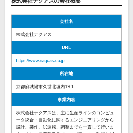
株式会社ナクアスの会社概要
請求代行サービス>
20人以上
チェックサービ
送金サービス>
Web戦略/企
スタッフ数
ス
画
50人以上
会社名
従業員満足度
税務申告システム>
ブランディ
アジャイル
調査・人材定着
株式会社ナクアス
法務・総務
ング
開発
化ツール
電子契約システム>
プロモーシ
UI/UXに強
1on1ツール
URL
ョン
い
適性検査サー
契約書レビューシステム>
EC・ネット
保守/運用も
https://www.naquas.co.jp
ビス
契約書管理システム>
ショップ戦
対応
Web面接シス
所在地
略
要件定義か
テム
反社チェックツール>
SEO対策
ら対応
エンゲージメ
京都府城陽市久世北垣内19-1
受付システム>
EFO(入力フ
レベニュー
ントツール
ォーム最適
シェア可能
事業内容
座席管理システム>
ダイレクトリ
化)
クルーティング
予算管理
入退室管理システム>
株式会社ナクアスは、主に生産ラインのコンピュ
コンバージ
サービス
システム
ータ統合・自動化に関するエンジニアリングから
ョン率改善
採用代行サー
CO2排出量管理システム>
設計、製作、試運転、調整までを一貫して行いま
SNS
～100万円
ビス