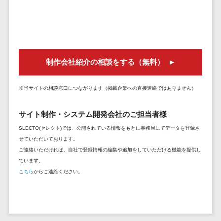
セールスイネーブルメントツール>
ゲーム
テム
コンシュー
ファクタリン
名刺管理サービス>
マーゲーム
グサービス
インサイドセールス代行サービス>
その他
債権管理シス
Web3.0
制作会社紹介の相談をする（無料）
テム
マーケティング
AI
メール配信システム>
債務管理シス
テム
AR/VR
※当サイトの相談窓口につながります（掲載企業への直接連絡ではありません）
デジタル資産管理システム>
固定資産管理
IoT
システム
サイト制作・システム開発会社のご担当者様
商品情報管理システム>
補助金・助
経理アウトソ
成金サポー
SLECTO(セレクト)では、公開されている情報をもとに事務局にてデータを登録さ
チケット管理システム>
ーシング
せていただいております。
ト
ご連絡いただければ、自社で登録情報の編集や追加をしていただける機能を提供し
SNSキャンペーンツール>
振込代行サー
ています。
ビス
予約管理システム>
こちら
からご連絡ください。
請求代行サー
広告効果測定ツール>
ビス
送金サービス
リード獲得ツール>
税務申告シス