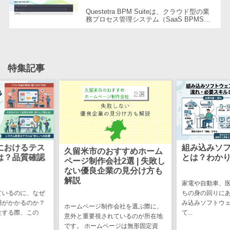
CRMツール
共有）>
Questetra BPM Suiteは、クラウド型の業
セールス
務プロセス管理システム（SaaS BPMS）
ファイル転送サービス>
を提供している企業です。プログラミング
DX（SFA/MA）
の知識がなくても、Webブラウザ上での
ワ...
遠隔接客ツー
文書管理システム>
Web電話帳>
ル
会議効率化ツール>
特集記事
オンライン商
談ツール
ナレッジ共有ツール>
セールスイネ
バーチャルオフィスツール>
ーブルメントツ
ール
ビジネスチャット>
名刺管理サー
デジタルサイネージソフト>
におけるテス
組み込みソ
ビス
久留米市のおすすめホーム
は？品質確認
とは？わか
ページ制作会社2選 | 失敗し
インサイドセ
オンライン校正ツール>
ない優良企業の見分け方も
ールス代行サー
解説
家電や自動車、
グループウェア>
社内SNS>
ビス
ているのに、なぜ
ちの身の回りに
用がかかるのか？
み込みソフトウ
マーケティン
Web会議システム>
ホームページ制作会社を選ぶ際に、
注する際、この
て...
グ
意外と重要視されているのが所在地
プロジェクト管理ツール>
です。 ホームページは無形固定資
メール配信シ