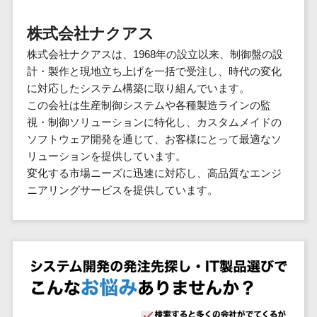
群馬県
PM
家電・電子機器>
フレームワーク
会員システム>
予約システム>
生活用品・
HubSpot>
kintone>
PMSシステム>
広島県>
山口県>
徳島県>
生産管理シス
埼玉県
文房具
基幹システ
株式会社ナクアス
飲食店・レストラン>
スマホアプリ開発>
OBIC製品>
テム
地図・位置情報・GPSシステム>
SpringFramework
千葉県
ム(ERP)
ファッショ
香川県>
愛媛県>
高知県>
株式会社ナクアスは、1968年の設立以来、制御盤の設
工程管理シス
流通・小売>
SpringBoot
ン・アパレ
データベース構築>
東京都
顧客管理シ
店舗システム>
計・製作と現地立ち上げを一括で受注し、時代の変化
福岡県>
佐賀県>
長崎県>
テム
ル (1785)
ステム
Laravel
神奈川県
商業施設・テーマパーク・複合施
に対応したシステム構築に取り組んでいます。
AWSサーバー構築>
オーダーエントリーシステム>
原価管理シス
(CRM)
ペット
熊本県>
大分県>
宮崎県>
CakePHP
新潟県
設>
この会社は生産制御システムや各種製造ラインの監
テム
経理/会計シ
Azureサーバー構築>
農園・農業
Ruby on Rails
映像・動画システム>
富山県
視・制御ソリューションに特化し、カスタムメイドの
鹿児島県>
沖縄県>
倉庫管理シス
美容室・サロン>
ステム
NPO・官公
ソフトウェア開発を通じて、お客様にとって最適なソ
Node.js
石川県
Linuxサーバー構築>
テム
シミュレーションシステム>
在庫管理シ
対応地域
庁
リューションを提供しています。
エステ・ネイル>
化粧品>
Django
福井県
需要予測シス
ステム
ネットワーク構築・保守・運用>
国外>
変化する市場ニーズに迅速に対応し、高品質なエンジ
イベント・
オークションシステム>
AngularJS
山梨県
テム
ブライダル>
病院>
ニアリングサービスを提供しています。
POSシステ
キャンペー
情シス・社内IT支援>
React
長野県
人事（労務管理）
ム
WEBサービ
ン
クリニック>
歯科医院>
勤怠管理システム>
Vue.js
岐阜県
ス
AWS (Amazon Web Services)>
勤怠管理シ
自動車・バ
NuxtJS
整体・整骨院>
静岡県
マッチングシ
ステム
イク
労務管理システム>
運用代行
ステム
ReactNative
愛知県
生産管理シ
家電・電子
介護・福祉・老人ホーム>
製薬>
リスティング広告運用代行>
人事管理システム>
予約システム
ステム
Flutter
三重県
機器
動物病院 >
求人広告運用代行>
会員システム
マッチング
滋賀県
飲食店・レ
年末調整システム>
構築