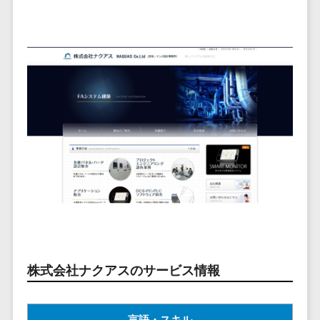
ービス
従業員満足度調査・人材定着化ツ
インフルエンサーマーケティング>
代行
保険
ール>
給与計算アウ
予算管理システム
SNS運用
税理士・会
コンテンツマーケティング>
トソーシング
～100万円以下>
101～200万円>
計士
1on1ツール>
LINE運用代
年末調整アウ
SNSマーケティング>
行
弁護士
201～300万円>
301～500万円>
トソーシング
適性検査サービス>
YouTube運
社労士
動画マーケティング>
福利厚生アウ
501～1000万円>
用代行
Web面接システム>
行政書士
トソーシング
ゲーム
WordPress
1000～1500万円>
大学・高
エンゲージメントツール>
ソーシャルゲーム>
フリーランス
構築・運用
校・専門学
管理システム
1500～5000万円>
ダイレクトリクルーティングサー
コンシューマーゲーム>
校
コンテン
社宅管理サー
ビス>
ツ制作
5001～10000万円>
学習塾・予
ビス
その他
コンテンツ
備校
採用代行サービス>
Web3.0>
AI>
AR/VR>
IoT>
健康管理IoTサ
10000万円以上>
制作
保育園・幼
ービス
経理・会計・財務
補助金・助成金サポート>
ライティン
稚園
外国人就労シ
経費精算システム>
グ
葬儀・墓
ステム
株式会社ナクアスのサービス情報
編集・校正
石・仏壇
Web請求書システム>
産業保健サー
インタビュ
お寺・神社
ビス
帳票発行サービス>
ー
ゲーム・ア
言語・スキル