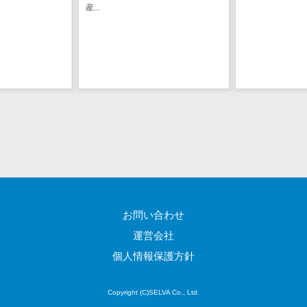
産...
ステム
電子証明書サービス
デジタル資産
電子証明書サービス>
管理システム
データセンター>
クラウド基盤>
商品情報管理
システム
クローニングツール>
チケット管理
データセンター監視自動化>
システム
SNSキャンペ
クラウドバックアップ>
ーンツール
デスクトップ仮想化>
予約管理シス
テム
IoT空調制御>
お問い合わせ
広告効果測定
IoTプラットフォーム>
ツール
運営会社
リード獲得ツ
IT資産管理ツール>
個人情報保護方針
ール
SaaS管理ツール>
DM発送サービ
Copyright (C)SELVA Co., Ltd.
ス
モバイルデバイス管理>