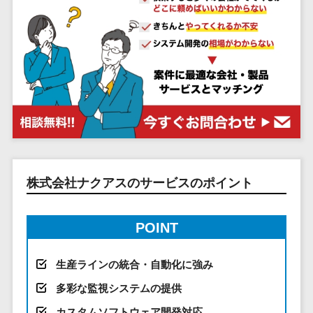
システム
ストラン
PMSシステム
AWS構築
京都府
不動産・マンション>
Indeed運用代行>
SNS運用>
健康管理システム>
ポータルサ
流通・小売
地図・位置情
Linux構築
大阪府
建設・工務店・住宅・リフォーム>
LINE運用代行>
イト(データ
報・GPSシステ
ストレスチェックサービス>
商業施設・
WindowsServer構
兵庫県
ベース型)
ム
テーマパー
ホテル・旅館>
旅行・観光>
築
YouTube運用代行>
奈良県
シフト管理システム>
会員システ
ク・複合施
店舗システム
Azure構築
和歌山県
スポーツ・アウトドア>
WordPress構築・運用>
ム
設
業務可視化ツール>
オーダーエン
Oracle
鳥取県
予約システ
美容室・サ
トリーシステム
銀行・地銀・証券>
保険>
コンテンツ制作
給与計算ソフト>
パッケージ
島根県
ム
ロン
映像・動画シ
コンテンツ制作>
ライティング>
SAP
税理士・会計士>
弁護士>
岡山県
スマホアプ
エステ・ネ
給与前払いサービス>
ステム
編集・校正>
インタビュー>
Salesforce
リ開発
広島県
イル
シミュレーシ
社労士>
行政書士>
給与計算アウトソーシング>
株式会社ナクアスのサービスのポイント
Access
データベー
山口県
化粧品
ョンシステム
コピーライティング・ネーミング>
大学・高校・専門学校>
ス構築
HubSpot
年末調整アウトソーシング>
徳島県
ブライダル
オークション
写真撮影>
映像制作>
AWSサーバ
kintone
システム
香川県
POINT
学習塾・予備校>
病院
福利厚生アウトソーシング>
ー構築
OBIC製品
グラフィックデザイン(2D・3D)>
愛媛県
人事（労務管
クリニック
保育園・幼稚園>
Azureサー
フリーランス管理システム>
理）
生産ラインの統合・自動化に強み
高知県
歯科医院
アニメーション>
イラスト>
バー構築
葬儀・墓石・仏壇>
お寺・神社>
勤怠管理シス
福岡県
整体・整骨
社宅管理サービス>
多彩な監視システムの提供
Linuxサー
テム
ロゴ制作>
院
佐賀県
ゲーム・アニメ・おもちゃ>
カスタムソフトウェア開発対応
バー構築