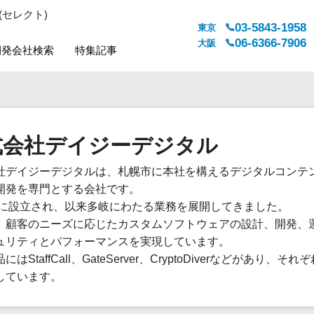
(セレクト)
03-5843-1958
東京
06-6366-7906
大阪
開発会社検索
特集記事
システムジャンル
対応地域
販売管理・生産管理
全国
式会社デイジーデジタル
WEBサービス
都道府県
人事（労務管理）
対応地域
社デイジーデジタルは、札幌市に本社を構えるデジタルコンテ
人事（採用・評価・教育）
開発を専門とする会社です。
経理・会計・財務
3年に設立され、以来多岐にわたる業務を展開してきました。
法務・総務
、顧客のニーズに応じたカスタムソフトウェアの設計、開発、
販売管理システム
ュリティとパフォーマンスを実現しています。
にはStaffCall、GateServer、CryptoDiverなどがあり、
マーケティング
しています。
カスタマーサポート
コミュニケーション