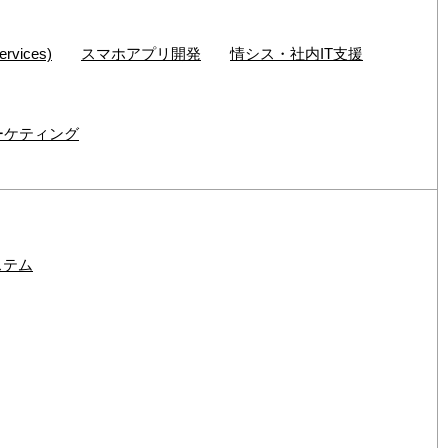
rvices)
スマホアプリ開発
情シス・社内IT支援
ーケティング
ステム