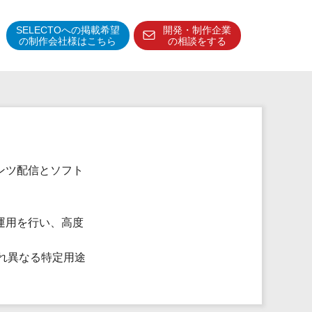
SELECTOへの掲載希望
開発・制作企業
の制作会社様はこちら
の相談をする
得意分野・特徴
得意業界
特徴・強み
予算管理システム
ンツ配信とソフト
運用を行い、高度
それぞれ異なる特定用途