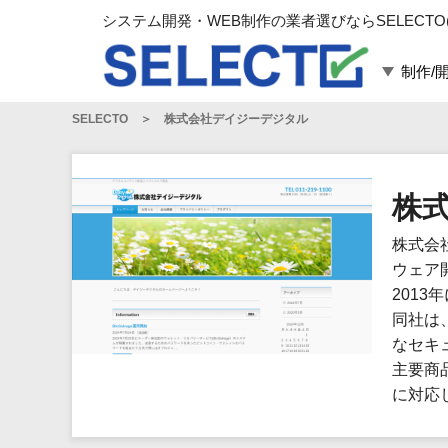
システム開発・WEB制作の業者選びならSELECTO
制作/
SELECTO
株式会社デイジーデジタル
言語・スキル
対応業務
言語
WEBサイト制作
フレームワーク
システム開発
株
構築
運用代行
株式会
パッケージ
コンテンツ制作
ウェア
コンサルティング
201
マーケティング
同社は
ゲーム
なセキ
主要商品
その他
に対応