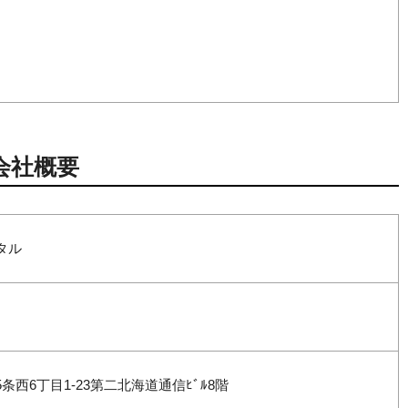
会社概要
タル
西6丁目1-23第二北海道通信ﾋﾞﾙ8階