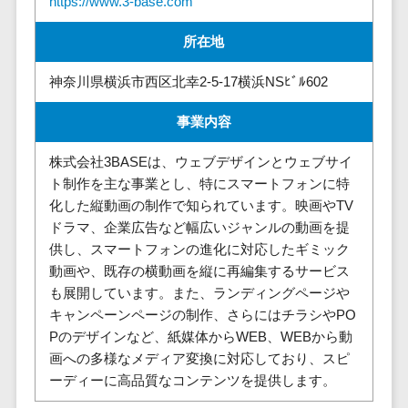
https://www.3-base.com
請求代行サービス>
20人以上
チェックサービ
送金サービス>
Web戦略/企
所在地
スタッフ数
ス
画
50人以上
従業員満足度
税務申告システム>
神奈川県横浜市西区北幸2-5-17横浜NSﾋﾞﾙ602
ブランディ
アジャイル
調査・人材定着
法務・総務
ング
開発
化ツール
事業内容
電子契約システム>
プロモーシ
UI/UXに強
1on1ツール
ョン
い
株式会社3BASEは、ウェブデザインとウェブサイ
適性検査サー
契約書レビューシステム>
ト制作を主な事業とし、特にスマートフォンに特
EC・ネット
保守/運用も
ビス
契約書管理システム>
化した縦動画の制作で知られています。映画やTV
ショップ戦
対応
Web面接シス
ドラマ、企業広告など幅広いジャンルの動画を提
略
要件定義か
テム
反社チェックツール>
供し、スマートフォンの進化に対応したギミック
SEO対策
ら対応
エンゲージメ
動画や、既存の横動画を縦に再編集するサービス
受付システム>
EFO(入力フ
レベニュー
ントツール
も展開しています。また、ランディングページや
ォーム最適
シェア可能
座席管理システム>
ダイレクトリ
キャンペーンページの制作、さらにはチラシやPO
化)
クルーティング
予算管理
Pのデザインなど、紙媒体からWEB、WEBから動
入退室管理システム>
コンバージ
サービス
システム
画への多様なメディア変換に対応しており、スピ
ョン率改善
採用代行サー
CO2排出量管理システム>
ーディーに高品質なコンテンツを提供します。
SNS
～100万円
ビス