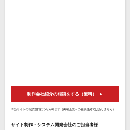
株主総会ツール>
以下
事業戦略
経理・会計・
101～200万
ISMS管理ツール>
財務
マーケテ
円
ィング
経費精算シス
リーガルリサーチサービス>
201～300万
テム
Webマーケ
円
ティング
安否確認サービス>
Web請求書シ
301～500万
ステム
インフルエ
クラウドPBX>
円
ンサーマー
帳票発行サー
ケティング
501～1000
ビス
オンラインアシスタント>
万円
コンテンツ
請求書受領サ
会議室予約システム>
マーケティ
1000～
ービス
ング
1500万円
販売管理システム
電子帳簿保存
SNSマーケ
SFAツール>
CRMツール>
1500～
サービス
制作会社紹介の相談をする（無料）
ティング
5000万円
予算管理シス
セールスDX（SFA/MA）>
動画マーケ
5001～
テム
※当サイトの相談窓口につながります（掲載企業への直接連絡ではありません）
ティング
10000万円
遠隔接客ツール>
会計ソフト
10000万円
ゲーム
会計システム
オンライン商談ツール>
サイト制作・システム開発会社のご担当者様
以上
ソーシャル
出張管理シス