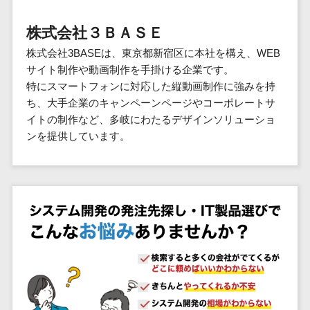
群馬県
PM
家電・電子機器>
フレームワーク
会員システム>
予約システム>
生活用品・
HubSpot>
kintone>
PMSシステム>
広島県>
山口県>
徳島県>
生産管理シス
埼玉県
文房具
基幹システ
株式会社３ＢＡＳＥ
飲食店・レストラン>
スマホアプリ開発>
OBIC製品>
テム
地図・位置情報・GPSシステム>
SpringFramework
千葉県
ム(ERP)
ファッショ
香川県>
愛媛県>
高知県>
株式会社3BASEは、東京都新宿区に本社を構え、WEB
工程管理シス
流通・小売>
SpringBoot
ン・アパレ
データベース構築>
東京都
顧客管理シ
店舗システム>
サイト制作や動画制作を手掛ける企業です。
福岡県>
佐賀県>
長崎県>
テム
ル (1785)
ステム
Laravel
神奈川県
商業施設・テーマパーク・複合施
特にスマートフォンに対応した縦動画制作に強みを持
AWSサーバー構築>
オーダーエントリーシステム>
原価管理シス
(CRM)
ペット
熊本県>
大分県>
宮崎県>
CakePHP
新潟県
設>
ち、大手企業のキャンペーンページやコーポレートサ
テム
経理/会計シ
Azureサーバー構築>
農園・農業
Ruby on Rails
映像・動画システム>
富山県
イトの制作など、多岐にわたるデザインソリューショ
鹿児島県>
沖縄県>
倉庫管理シス
美容室・サロン>
ステム
NPO・官公
ンを提供しています。
Node.js
石川県
Linuxサーバー構築>
テム
シミュレーションシステム>
在庫管理シ
対応地域
庁
エステ・ネイル>
化粧品>
Django
福井県
需要予測シス
ステム
ネットワーク構築・保守・運用>
国外>
イベント・
オークションシステム>
AngularJS
山梨県
テム
ブライダル>
病院>
POSシステ
キャンペー
情シス・社内IT支援>
React
長野県
人事（労務管理）
ム
WEBサービ
ン
クリニック>
歯科医院>
勤怠管理システム>
Vue.js
岐阜県
ス
AWS (Amazon Web Services)>
勤怠管理シ
自動車・バ
NuxtJS
整体・整骨院>
静岡県
マッチングシ
ステム
イク
労務管理システム>
運用代行
ステム
ReactNative
愛知県
生産管理シ
家電・電子
介護・福祉・老人ホーム>
製薬>
リスティング広告運用代行>
人事管理システム>
予約システム
ステム
Flutter
三重県
機器
動物病院 >
求人広告運用代行>
会員システム
マッチング
滋賀県
飲食店・レ
年末調整システム>
構築