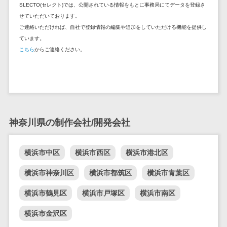
SLECTO(セレクト)では、公開されている情報をもとに事務局にてデータを登録さ
セールスイネーブルメントツール>
ゲーム
テム
せていただいております。
コンシュー
ファクタリン
名刺管理サービス>
ご連絡いただければ、自社で登録情報の編集や追加をしていただける機能を提供し
マーゲーム
グサービス
ています。
インサイドセールス代行サービス>
その他
こちら
からご連絡ください。
債権管理シス
Web3.0
テム
マーケティング
AI
メール配信システム>
債務管理シス
テム
AR/VR
デジタル資産管理システム>
固定資産管理
IoT
システム
商品情報管理システム>
補助金・助
神奈川県の制作会社/開発会社
経理アウトソ
成金サポー
チケット管理システム>
ーシング
ト
横浜市中区
横浜市西区
横浜市港北区
SNSキャンペーンツール>
振込代行サー
ビス
横浜市神奈川区
横浜市都筑区
横浜市青葉区
予約管理システム>
請求代行サー
横浜市鶴見区
横浜市戸塚区
横浜市南区
広告効果測定ツール>
ビス
送金サービス
横浜市金沢区
リード獲得ツール>
税務申告シス