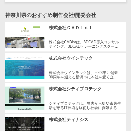
DM発送サービス>
EFOツール>
テム
神奈川県のおすすめ制作会社/開発会社
法務・総務
LP作成サービス>
電子契約シス
株式会社ＣＡＤｉｓｔ
広告運用代行>
テム
契約書レビュ
Webアンケートシステム>
株式会社CADistは、3DCAD導入コンサル
ーシステム
ティング、3DCADトレーニングスクー
Web接客ツール>
MAツール>
ル、建築コンサルティング、ITヘルプデス
契約書管理シ
ク/ハードウェア購入支援を提供する企業
株式会社ウインテック
です...
ステム
動画配信システム>
反社チェック
株式会社ウインテックは、2023年に創業
SNS管理ツール>
ツール
30周年を迎える横浜市に本社を置く企業
です。主に船舶代理店業務とシステム開発
受付システム
LINEマーケティングツール>
を展開し、貿易業界におけるIT化を推進...
株式会社シティプロテック
座席管理シス
SEOツール>
MEOツール>
テム
シティプロテックは、災害から街や市民生
イベント管理システム>
入退室管理シ
活を守るIT技術を駆使し社会に貢献する企
業です。設立以来、消防指令システムや防
ステム
災システムの開発に注力し、市民の...
カスタマーサポート
株式会社ティナシス
CO2排出量管
コールセンターCRM>
理システム