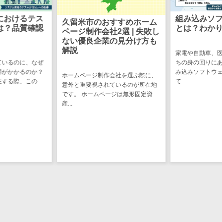
CRMツール
共有）>
セールス
におけるテス
組み込みソ
久留米市のおすすめホーム
ファイル転送サービス>
DX（SFA/MA）
は？品質確認
とは？わか
ページ制作会社2選 | 失敗し
ない優良企業の見分け方も
遠隔接客ツー
文書管理システム>
Web電話帳>
解説
ル
家電や自動車、
ているのに、なぜ
ちの身の回りに
会議効率化ツール>
オンライン商
用がかかるのか？
み込みソフトウ
ホームページ制作会社を選ぶ際に、
談ツール
注する際、この
て...
ナレッジ共有ツール>
意外と重要視されているのが所在地
セールスイネ
です。 ホームページは無形固定資
バーチャルオフィスツール>
産...
ーブルメントツ
ール
ビジネスチャット>
名刺管理サー
デジタルサイネージソフト>
ビス
インサイドセ
オンライン校正ツール>
ールス代行サー
グループウェア>
社内SNS>
ビス
マーケティン
Web会議システム>
グ
プロジェクト管理ツール>
メール配信シ