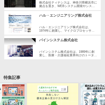
株式会社ティナシスは、神奈川県横浜市に
自動音声応答システム(IVR)>
株主総会ツー
拠点を置き、WEBシステム開発やシステ
ムの分析・カスタマイズ、パッケージ導入
ル
など、多岐にわたるシステムソリューシ...
AI自動電話応答>
ハル・エンジニアリング株式会社
ISMS管理ツー
コールセンター音声認識>
ル
ハル・エンジニアリング株式会社は、
リーガルリサ
1974年に創業し、マイクロプロセッサの
カスタマーサクセスツール>
応用製品と制御ソフトウェアの開発を専門
ーチサービス
としてスタートしました。現在ではIT業
パインシステム株式会社
界...
ITサービスマネジメントツール>
安否確認サー
ビス
問い合わせ管理システム>
パインシステム株式会社は、1989年に創
クラウドPBX
業し、医療・介護福祉業界向けのトータル
ソリューションを提供するメーカーです。
遠隔サポートツール>
オンラインア
特に、受託プロジェクトによる高いパ...
シスタント
コールセンター代行サービス>
会議室予約シ
特集記事
通話録音・解析システム>
ステム
販売管理シス
チャットボット>
FAQシステム>
テム
コミュニケーション
SFAツール
オンラインストレージ（ファイル