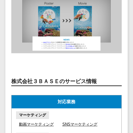
ービス
従業員満足度調査・人材定着化ツ
インフルエンサーマーケティング>
代行
保険
ール>
給与計算アウ
予算管理システム
SNS運用
税理士・会
コンテンツマーケティング>
トソーシング
～100万円以下>
101～200万円>
計士
1on1ツール>
LINE運用代
年末調整アウ
SNSマーケティング>
行
弁護士
201～300万円>
301～500万円>
トソーシング
適性検査サービス>
YouTube運
社労士
動画マーケティング>
福利厚生アウ
501～1000万円>
用代行
Web面接システム>
行政書士
トソーシング
ゲーム
WordPress
1000～1500万円>
大学・高
エンゲージメントツール>
ソーシャルゲーム>
フリーランス
構築・運用
校・専門学
管理システム
1500～5000万円>
ダイレクトリクルーティングサー
コンシューマーゲーム>
校
コンテン
社宅管理サー
ビス>
ツ制作
5001～10000万円>
学習塾・予
ビス
その他
株式会社３ＢＡＳＥのサービス情報
コンテンツ
備校
採用代行サービス>
Web3.0>
AI>
AR/VR>
IoT>
健康管理IoTサ
10000万円以上>
制作
保育園・幼
ービス
経理・会計・財務
補助金・助成金サポート>
ライティン
稚園
対応業務
外国人就労シ
経費精算システム>
グ
葬儀・墓
ステム
編集・校正
石・仏壇
マーケティング
Web請求書システム>
産業保健サー
インタビュ
お寺・神社
動画マーケティング
SNSマーケティング
ビス
帳票発行サービス>
ー
ゲーム・ア