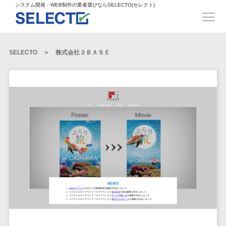
得意業界
ECサイト構築>
ECカートシステム>
システム開発・WEB制作の業者選びならSELECTO(セレクト)
都道府県
SpringFramework>
SpringBoot>
人材>
製造業>
システム開発
北海道>
青森県>
岩手県>
販売管理システム>
言語・スキル
対応業務
システムジ
対応地域
得意分
Laravel>
CakePHP>
工業・インフラ・物流>
コンサル・PM>
宮城県>
秋田県>
山形県>
言語
WEBサイ
ャンル
全国
野・特徴
受注・発注管理システム>
Ruby on Rails>
Node.js>
食品・飲料>
IT・Webサービス>
SELECTO
株式会社３ＢＡＳＥ
基幹システム(ERP)>
ト制作
Python
全国
販売管理・生
得意業界
福島県>
茨城県>
栃木県>
購買管理システム>
LP制作
産管理
Django>
AngularJS>
React>
Java
都道府県
インテリア・雑貨>
顧客管理システム(CRM)>
群馬県>
埼玉県>
千葉県>
ERP（基幹業
人材
オウンドメ
生産管理システム>
PHP
Vue.js>
NuxtJS>
ベビー・キッズ>
経理/会計システム>
務システム）
ディア
製造業
北海道
Ruby
東京都>
神奈川県>
新潟県>
工程管理システム>
在庫管理シス
ReactNative>
Flutter>
採用サイト
工業・イン
生活用品・文房具>
青森県
在庫管理システム>
Swift
富山県>
石川県>
福井県>
テム
フラ・物流
企業サイト
原価管理システム>
岩手県
Perl
構築
ファッション・アパレル (1785)>
POSシステム>
ECカートシス
食品・飲料
WordPress
山梨県>
長野県>
岐阜県>
AWS構築>
Linux構築>
宮城県
C++
倉庫管理システム>
テム
構築
ペット>
農園・農業>
IT・Webサ
勤怠管理システム>
秋田県
Go
静岡県>
愛知県>
三重県>
WindowsServer構築>
販売管理シス
需要予測システム>
ービス
ECサイト構
山形県
NPO・官公庁>
Kotlin
生産管理システム>
テム
築
インテリ
滋賀県>
京都府>
大阪府>
Azure構築>
Oracle>
WEBサービス
福島県
VBA
受注・発注管
ア・雑貨
イベント・キャンペーン>
マッチングシステム>
システム
マッチングシステム>
茨城県
兵庫県>
奈良県>
和歌山県>
パッケージ
iOS
理システム
開発
ベビー・キ
自動車・バイク>
ポータルサイト(データベース型)>
SAP>
Salesforce>
Access>
栃木県
Android
購買管理シス
予約システム>
会員システム>
ッズ
コンサル・
鳥取県>
島根県>
岡山県>
テム