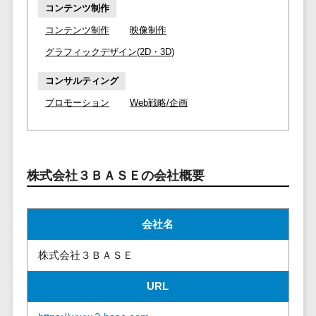
マイナンバー
コンテンツ制作
コピーライ
ニメ・おも
請求書受領サービス>
人事（採用・
コンテンツ制作
映像制作
ティング・
ちゃ
評価・教育）
電子帳簿保存サービス>
ネーミング
芸能・アー
グラフィックデザイン(2D・3D)
写真撮影
ティスト・
予算管理システム>
会計ソフト>
タレントマネ
コンサルティング
音楽
映像制作
ジメントシステ
会計システム>
プロモーション
Web戦略/企画
特徴・強
グラフィッ
ム
み
出張管理システム>
クデザイン
人事評価シス
(2D・3D)
Pマーク取
テム
ファクタリングサービス>
得
アニメーシ
採用管理シス
株式会社３ＢＡＳＥの会社概要
ョン
債権管理システム>
英語での応
テム
対可能
イラスト
eラーニング
債務管理システム>
アワード表
ロゴ制作
（システム）
会社名
彰歴あり
固定資産管理システム>
デジタルカ
eラーニング
全国対応可
株式会社３ＢＡＳＥ
タログ・電
（コンテンツ）
経理アウトソーシング>
子書籍
創業10年以
DX人材研修サ
URL
振込代行サービス>
上
コンサル
ービス
スタッフ数
ティング
リファレンス