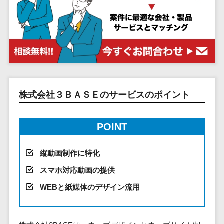
システム
ストラン
PMSシステム
AWS構築
京都府
不動産・マンション>
Indeed運用代行>
SNS運用>
健康管理システム>
ポータルサ
流通・小売
地図・位置情
Linux構築
大阪府
建設・工務店・住宅・リフォーム>
LINE運用代行>
イト(データ
報・GPSシステ
ストレスチェックサービス>
商業施設・
WindowsServer構
兵庫県
ベース型)
ム
テーマパー
ホテル・旅館>
旅行・観光>
築
YouTube運用代行>
奈良県
シフト管理システム>
会員システ
ク・複合施
店舗システム
Azure構築
和歌山県
スポーツ・アウトドア>
WordPress構築・運用>
ム
設
業務可視化ツール>
オーダーエン
Oracle
鳥取県
予約システ
美容室・サ
トリーシステム
銀行・地銀・証券>
保険>
コンテンツ制作
給与計算ソフト>
パッケージ
島根県
ム
ロン
株式会社３ＢＡＳＥのサービスのポイント
映像・動画シ
コンテンツ制作>
ライティング>
SAP
税理士・会計士>
弁護士>
岡山県
スマホアプ
エステ・ネ
給与前払いサービス>
ステム
編集・校正>
インタビュー>
Salesforce
リ開発
広島県
イル
シミュレーシ
社労士>
行政書士>
POINT
給与計算アウトソーシング>
Access
データベー
山口県
化粧品
ョンシステム
コピーライティング・ネーミング>
大学・高校・専門学校>
ス構築
HubSpot
年末調整アウトソーシング>
徳島県
ブライダル
オークション
縦動画制作に特化
写真撮影>
映像制作>
AWSサーバ
kintone
システム
香川県
学習塾・予備校>
病院
福利厚生アウトソーシング>
スマホ対応動画の提供
ー構築
OBIC製品
グラフィックデザイン(2D・3D)>
愛媛県
人事（労務管
クリニック
保育園・幼稚園>
Azureサー
フリーランス管理システム>
WEBと紙媒体のデザイン流用
理）
高知県
歯科医院
アニメーション>
イラスト>
バー構築
葬儀・墓石・仏壇>
お寺・神社>
勤怠管理シス
福岡県
整体・整骨
社宅管理サービス>
Linuxサー
テム
ロゴ制作>
院
佐賀県
ゲーム・アニメ・おもちゃ>
バー構築