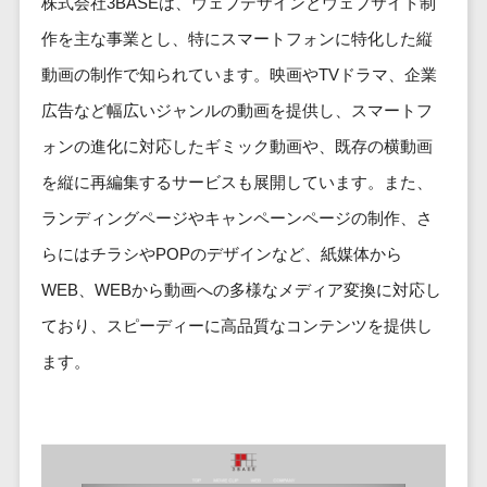
健康管理IoTサービス>
株式会社3BASEは、ウェブデザインとウェブサイト制
労務管理シス
介護・福
長崎県
デジタルカタログ・電子書籍>
ネットワー
テム
芸能・アーティスト・音楽>
作を主な事業とし、特にスマートフォンに特化した縦
祉・老人ホ
外国人就労システム>
熊本県
ク構築・保
コンサルティング
人事管理シス
ーム
動画の制作で知られています。映画やTVドラマ、企業
特徴・強み
大分県
守・運用
産業保健サービス>
Web戦略/企画>
テム
製薬
Pマーク取得>
広告など幅広いジャンルの動画を提供し、スマートフ
宮崎県
情シス・社
年末調整シス
マイナンバー>
動物病院
ブランディング>
内IT支援
鹿児島県
英語での応対可能>
ォンの進化に対応したギミック動画や、既存の横動画
テム
不動産・マ
AWS
人事（採用・評価・教育）
プロモーション>
沖縄県
健康管理シス
を縦に再編集するサービスも展開しています。また、
ンション
アワード表彰歴あり>
(Amazon
タレントマネジメントシステム>
テム
対応地域
EC・ネットショップ戦略>
ランディングページやキャンペーンページの制作、さ
建設・工務
Web
全国対応可>
創業10年以上>
ストレスチェ
人事評価システム>
店・住宅・
Services)
らにはチラシやPOPのデザインなど、紙媒体から
SEO対策>
ックサービス
国外
リフォーム
スタッフ数20人以上>
運用代行
採用管理システム>
WEB、WEBから動画への多様なメディア変換に対応し
シフト管理シ
EFO(入力フォーム最適化)>
ホテル・旅
スタッフ数50人以上>
ステム
eラーニング（システム）>
ており、スピーディーに高品質なコンテンツを提供し
館
リスティン
コンバージョン率改善>
SNS>
業務可視化ツ
アジャイル開発>
UI/UXに強い>
旅行・観光
ます。
グ広告運用
eラーニング（コンテンツ）>
ール
事業戦略>
代行
スポーツ・
保守/運用も対応>
給与計算ソフ
DX人材研修サービス>
アウトドア
求人広告運
マーケティング
ト
要件定義から対応>
用代行
銀行・地
リファレンスチェックサービス>
Webマーケティング>
給与前払いサ
銀・証券
Indeed運用
レベニューシェア可能>