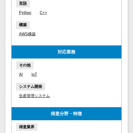
マイナンバー
言語
コピーライ
ニメ・おも
請求書受領サービス>
人事（採用・
Python
C++
ティング・
ちゃ
評価・教育）
電子帳簿保存サービス>
ネーミング
芸能・アー
構築
写真撮影
ティスト・
予算管理システム>
会計ソフト>
タレントマネ
AWS構築
音楽
映像制作
ジメントシステ
会計システム>
特徴・強
グラフィッ
ム
対応業務
み
出張管理システム>
クデザイン
人事評価シス
(2D・3D)
Pマーク取
テム
ファクタリングサービス>
その他
得
アニメーシ
採用管理シス
AI
IoT
ョン
債権管理システム>
英語での応
テム
対可能
イラスト
eラーニング
システム開発
債務管理システム>
アワード表
ロゴ制作
（システム）
生産管理システム
彰歴あり
固定資産管理システム>
デジタルカ
eラーニング
全国対応可
タログ・電
（コンテンツ）
経理アウトソーシング>
得意分野・特徴
子書籍
創業10年以
DX人材研修サ
振込代行サービス>
上
コンサル
ービス
得意業界
スタッフ数
ティング
リファレンス