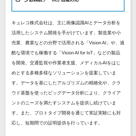
健康管理IoTサービス>
労務管理シス
介護・福
長崎県
デジタルカタログ・電子書籍>
ネットワー
テム
芸能・アーティスト・音楽>
祉・老人ホ
外国人就労システム>
熊本県
ク構築・保
コンサルティング
人事管理シス
ーム
特徴・強み
大分県
キュレコ株式会社は、主に画像認識AIとデータ分析を
守・運用
産業保健サービス>
Web戦略/企画>
テム
製薬
Pマーク取得>
宮崎県
情シス・社
活用したシステム開発を手がけています。製造業や小
年末調整シス
マイナンバー>
動物病院
ブランディング>
内IT支援
鹿児島県
英語での応対可能>
テム
売業、農業などの分野で活用される「Vision AI」や、過
不動産・マ
AWS
人事（採用・評価・教育）
プロモーション>
沖縄県
健康管理シス
ンション
アワード表彰歴あり>
酷な環境でも稼働する「Vision AI for IoT」などの製品
(Amazon
タレントマネジメントシステム>
テム
対応地域
EC・ネットショップ戦略>
建設・工務
Web
を開発。交通監視や作業者支援、メディカルAIをはじ
全国対応可>
創業10年以上>
ストレスチェ
人事評価システム>
店・住宅・
Services)
SEO対策>
めとする多種多様なソリューションを提案していま
ックサービス
国外
リフォーム
スタッフ数20人以上>
運用代行
採用管理システム>
シフト管理シ
す。データを基にしたアルゴリズムの精緻化や、クラ
EFO(入力フォーム最適化)>
ホテル・旅
スタッフ数50人以上>
ステム
eラーニング（システム）>
館
ウド基盤を使ったビッグデータ分析により、クライア
リスティン
コンバージョン率改善>
SNS>
業務可視化ツ
アジャイル開発>
UI/UXに強い>
旅行・観光
グ広告運用
eラーニング（コンテンツ）>
ントのニーズを満たすシステムを提供し続けていま
ール
事業戦略>
代行
スポーツ・
保守/運用も対応>
す。また、プロトタイプ開発を通じて実証実験にも対
給与計算ソフ
DX人材研修サービス>
アウトドア
求人広告運
マーケティング
ト
応し、短期間での証明提供を行っています。
要件定義から対応>
用代行
銀行・地
リファレンスチェックサービス>
Webマーケティング>
給与前払いサ
銀・証券
Indeed運用
レベニューシェア可能>