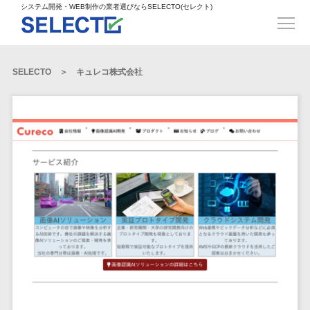
得意業界
ECサイト構築>
ECカートシステム>
システム開発・WEB制作の業者選びならSELECTO(セレクト)
都道府県
SpringFramework>
SpringBoot>
人材>
製造業>
システム開発
北海道>
青森県>
岩手県>
販売管理システム>
言語・スキル
対応業務
システムジ
対応地域
得意分
Laravel>
CakePHP>
工業・インフラ・物流>
コンサル・PM>
宮城県>
秋田県>
山形県>
言語
WEBサイ
ャンル
全国
野・特徴
受注・発注管理システム>
Ruby on Rails>
Node.js>
食品・飲料>
IT・Webサービス>
SELECTO
キュレコ株式会社
基幹システム(ERP)>
ト制作
Python
全国
販売管理・生
得意業界
福島県>
茨城県>
栃木県>
購買管理システム>
LP制作
産管理
Django>
AngularJS>
React>
Java
都道府県
インテリア・雑貨>
顧客管理システム(CRM)>
群馬県>
埼玉県>
千葉県>
ERP（基幹業
人材
オウンドメ
生産管理システム>
PHP
Vue.js>
NuxtJS>
ベビー・キッズ>
経理/会計システム>
務システム）
ディア
製造業
北海道
Ruby
東京都>
神奈川県>
新潟県>
工程管理システム>
在庫管理シス
ReactNative>
Flutter>
採用サイト
工業・イン
生活用品・文房具>
青森県
在庫管理システム>
Swift
富山県>
石川県>
福井県>
テム
フラ・物流
企業サイト
原価管理システム>
岩手県
Perl
構築
ファッション・アパレル (1785)>
POSシステム>
ECカートシス
食品・飲料
WordPress
山梨県>
長野県>
岐阜県>
AWS構築>
Linux構築>
宮城県
C++
倉庫管理システム>
テム
構築
ペット>
農園・農業>
IT・Webサ
勤怠管理システム>
秋田県
Go
静岡県>
愛知県>
三重県>
WindowsServer構築>
販売管理シス
需要予測システム>
ービス
ECサイト構
山形県
NPO・官公庁>
Kotlin
生産管理システム>
テム
築
インテリ
滋賀県>
京都府>
大阪府>
Azure構築>
Oracle>
WEBサービス
福島県
VBA
受注・発注管
ア・雑貨
イベント・キャンペーン>
マッチングシステム>
システム
マッチングシステム>
茨城県
兵庫県>
奈良県>
和歌山県>
パッケージ
iOS
理システム
開発
ベビー・キ
自動車・バイク>
ポータルサイト(データベース型)>
SAP>
Salesforce>
Access>
栃木県
Android
購買管理シス
予約システム>
会員システム>
ッズ
コンサル・
鳥取県>
島根県>
岡山県>
テム