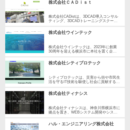
株式会社ＣＡＤｉｓｔ
自動音声応答システム(IVR)>
株主総会ツー
ル
株式会社CADistは、3DCAD導入コンサル
AI自動電話応答>
ティング、3DCADトレーニングスクー
ISMS管理ツー
ル、建築コンサルティング、ITヘルプデス
コールセンター音声認識>
ル
ク/ハードウェア購入支援を提供する企業
株式会社ウインテック
です...
リーガルリサ
カスタマーサクセスツール>
ーチサービス
株式会社ウインテックは、2023年に創業
30周年を迎える横浜市に本社を置く企業
ITサービスマネジメントツール>
安否確認サー
です。主に船舶代理店業務とシステム開発
ビス
を展開し、貿易業界におけるIT化を推進...
株式会社シティプロテック
問い合わせ管理システム>
クラウドPBX
遠隔サポートツール>
オンラインア
シティプロテックは、災害から街や市民生
活を守るIT技術を駆使し社会に貢献する企
シスタント
コールセンター代行サービス>
業です。設立以来、消防指令システムや防
災システムの開発に注力し、市民の...
会議室予約シ
株式会社ティナシス
通話録音・解析システム>
ステム
株式会社ティナシスは、神奈川県横浜市に
販売管理シス
チャットボット>
FAQシステム>
拠点を置き、WEBシステム開発やシステ
テム
ムの分析・カスタマイズ、パッケージ導入
コミュニケーション
など、多岐にわたるシステムソリューシ...
SFAツール
ハル・エンジニアリング株式会社
オンラインストレージ（ファイル