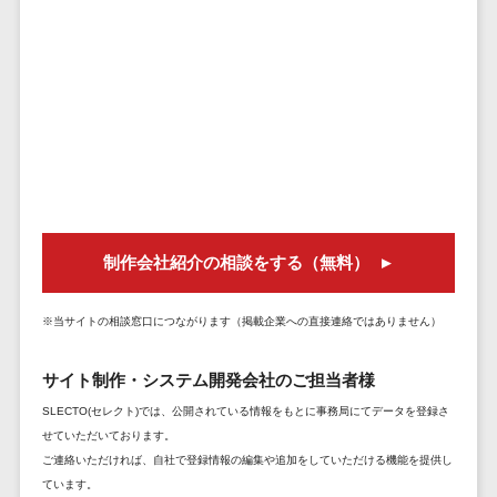
セールスイネーブルメントツール>
ゲーム
テム
コンシュー
ファクタリン
名刺管理サービス>
マーゲーム
グサービス
インサイドセールス代行サービス>
その他
債権管理シス
Web3.0
テム
マーケティング
AI
メール配信システム>
債務管理シス
テム
AR/VR
デジタル資産管理システム>
固定資産管理
IoT
システム
商品情報管理システム>
制作会社紹介の相談をする（無料）
補助金・助
経理アウトソ
成金サポー
チケット管理システム>
ーシング
ト
※当サイトの相談窓口につながります（掲載企業への直接連絡ではありません）
SNSキャンペーンツール>
振込代行サー
ビス
サイト制作・システム開発会社のご担当者様
予約管理システム>
請求代行サー
SLECTO(セレクト)では、公開されている情報をもとに事務局にてデータを登録さ
広告効果測定ツール>
ビス
せていただいております。
送金サービス
ご連絡いただければ、自社で登録情報の編集や追加をしていただける機能を提供し
リード獲得ツール>
ています。
税務申告シス