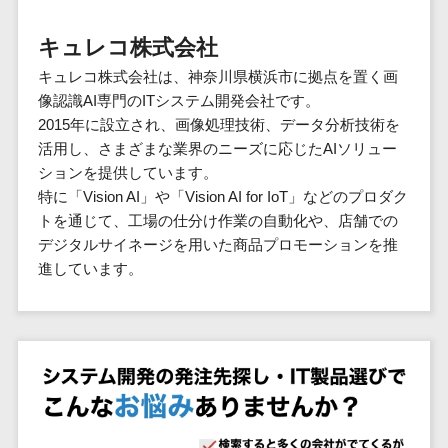
群馬県
PM
家電・電子機器>
フレームワーク
会員システム>
予約システム>
生活用品・
HubSpot>
kintone>
PMSシステム>
広島県>
山口県>
徳島県>
生産管理シス
埼玉県
文房具
基幹システ
キュレコ株式会社
飲食店・レストラン>
スマホアプリ開発>
OBIC製品>
テム
地図・位置情報・GPSシステム>
SpringFramework
千葉県
ム(ERP)
ファッショ
香川県>
愛媛県>
高知県>
キュレコ株式会社は、神奈川県横浜市に拠点を置く画
工程管理シス
流通・小売>
SpringBoot
ン・アパレ
データベース構築>
東京都
顧客管理シ
店舗システム>
像認識AI専門のITシステム開発会社です。
福岡県>
佐賀県>
長崎県>
テム
ル (1785)
ステム
Laravel
神奈川県
商業施設・テーマパーク・複合施
2015年に設立され、画像処理技術、データ分析技術を
AWSサーバー構築>
オーダーエントリーシステム>
原価管理シス
(CRM)
ペット
熊本県>
大分県>
宮崎県>
CakePHP
新潟県
設>
活用し、さまざまな業界のニーズに応じたAIソリュー
テム
経理/会計シ
Azureサーバー構築>
農園・農業
Ruby on Rails
映像・動画システム>
富山県
ションを提供しています。
鹿児島県>
沖縄県>
倉庫管理シス
美容室・サロン>
ステム
NPO・官公
特に「Vision AI」や「Vision AI for IoT」などのプロダク
Node.js
石川県
Linuxサーバー構築>
テム
シミュレーションシステム>
在庫管理シ
対応地域
庁
トを通じて、工場の仕分け作業の自動化や、店舗での
エステ・ネイル>
化粧品>
Django
福井県
需要予測シス
ステム
ネットワーク構築・保守・運用>
国外>
デジタルサイネージを用いた商品プロモーションを推
イベント・
オークションシステム>
AngularJS
山梨県
テム
ブライダル>
病院>
進しています。
POSシステ
キャンペー
情シス・社内IT支援>
React
長野県
人事（労務管理）
ム
WEBサービ
ン
クリニック>
歯科医院>
勤怠管理システム>
Vue.js
岐阜県
ス
AWS (Amazon Web Services)>
勤怠管理シ
自動車・バ
NuxtJS
整体・整骨院>
静岡県
マッチングシ
ステム
イク
労務管理システム>
運用代行
ステム
ReactNative
愛知県
生産管理シ
家電・電子
介護・福祉・老人ホーム>
製薬>
リスティング広告運用代行>
人事管理システム>
予約システム
ステム
Flutter
三重県
機器
動物病院 >
求人広告運用代行>
会員システム
マッチング
滋賀県
飲食店・レ
年末調整システム>
構築