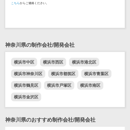
こちら
からご連絡ください。
DM発送サービス>
EFOツール>
テム
法務・総務
LP作成サービス>
電子契約シス
広告運用代行>
テム
契約書レビュ
Webアンケートシステム>
神奈川県の制作会社/開発会社
ーシステム
Web接客ツール>
MAツール>
契約書管理シ
ステム
動画配信システム>
横浜市中区
横浜市西区
横浜市港北区
反社チェック
SNS管理ツール>
横浜市神奈川区
横浜市都筑区
横浜市青葉区
ツール
受付システム
LINEマーケティングツール>
横浜市鶴見区
横浜市戸塚区
横浜市南区
座席管理シス
SEOツール>
MEOツール>
横浜市金沢区
テム
イベント管理システム>
入退室管理シ
ステム
カスタマーサポート
神奈川県のおすすめ制作会社/開発会社
CO2排出量管
コールセンターCRM>
理システム