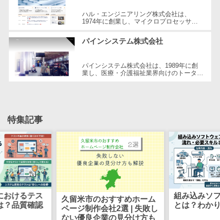
CRMツール
共有）>
ハル・エンジニアリング株式会社は、
セールス
1974年に創業し、マイクロプロセッサの
ファイル転送サービス>
DX（SFA/MA）
応用製品と制御ソフトウェアの開発を専門
としてスタートしました。現在ではIT業
パインシステム株式会社
遠隔接客ツー
界...
文書管理システム>
Web電話帳>
ル
会議効率化ツール>
パインシステム株式会社は、1989年に創
オンライン商
業し、医療・介護福祉業界向けのトータル
談ツール
ソリューションを提供するメーカーです。
ナレッジ共有ツール>
特に、受託プロジェクトによる高いパ...
セールスイネ
バーチャルオフィスツール>
ーブルメントツ
ール
特集記事
ビジネスチャット>
名刺管理サー
デジタルサイネージソフト>
ビス
インサイドセ
オンライン校正ツール>
ールス代行サー
グループウェア>
社内SNS>
ビス
マーケティン
におけるテス
組み込みソ
Web会議システム>
久留米市のおすすめホーム
は？品質確認
とは？わか
グ
ページ制作会社2選 | 失敗し
プロジェクト管理ツール>
ない優良企業の見分け方も
メール配信シ