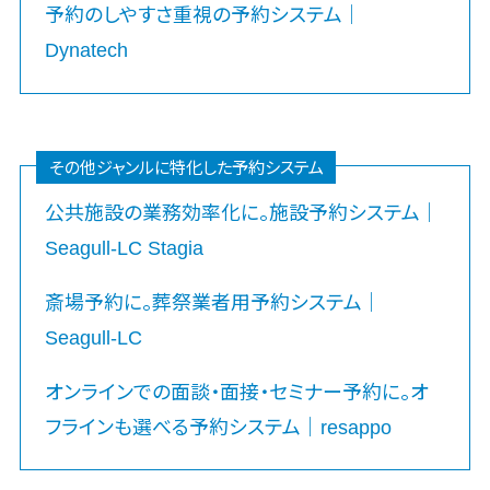
仮想化
予約のしやすさ重視の予約システム｜
入居者管理アプリ>
IoT空調制御
Dynatech
IoTプラットフ
用地管理システム>
ォーム
業界・業種特化型
IT資産管理ツ
保険代理店システム>
ール
その他ジャンルに特化した予約システム
SaaS管理ツ
図面検索システム>
公共施設の業務効率化に。施設予約システム｜
ール
施工管理アプリ>
Seagull-LC Stagia
モバイルデバ
イス管理
報告書作成ツール>
斎場予約に。葬祭業者用予約システム｜
サーバー・ネ
フィールド業務支援サービス>
ットワーク監
Seagull-LC
視
モバイルオーダーシステム>
設備監視シス
オンラインでの面談・面接・セミナー予約に。オ
ホテル管理システム>
テム
フラインも選べる予約システム｜resappo
ID管理システ
HACCP管理アプリ>
ム