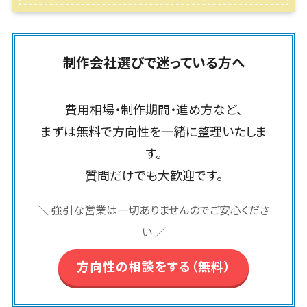
埼玉県
飲食店・レストラン>
流通・小売>
フレームワーク
スマホアプリ開発>
房具
HubSpot>
kintone>
基幹システム
PMSシステム>
広島県>
山口県>
徳島県>
原価管理シス
SpringFramework
千葉県
(ERP)
ファッション・
商業施設・テーマパーク・複合施設>
データベース構築>
OBIC製品>
テム
地図・位置情報・GPSシステム>
SpringBoot
アパレル
香川県>
愛媛県>
高知県>
東京都
顧客管理シス
倉庫管理シス
美容室・サロン>
エステ・ネイル>
(1785)
AWSサーバー構築>
テム(CRM)
制作会社選びで迷っている方へ
Laravel
神奈川県
店舗システム>
福岡県>
佐賀県>
長崎県>
テム
ペット
経理/会計シ
CakePHP
新潟県
化粧品>
ブライダル>
病院>
Azureサーバー構築>
オーダーエントリーシステム>
需要予測シス
ステム
熊本県>
大分県>
宮崎県>
農園・農業
Ruby on Rails
富山県
テム
費用相場・制作期間・進め方など、
クリニック>
歯科医院>
Linuxサーバー構築>
在庫管理シス
NPO・官公庁
映像・動画システム>
Node.js
石川県
鹿児島県>
沖縄県>
WEBサービ
まずは無料で方向性を一緒に整理いたしま
テム
イベント・キ
整体・整骨院>
ネットワーク構築・保守・運用>
Django
福井県
シミュレーションシステム>
ス
対応地域
POSシステム
す。
ャンペーン
AngularJS
山梨県
予約システム
介護・福祉・老人ホーム>
製薬>
情シス・社内IT支援>
国外>
勤怠管理シス
オークションシステム>
自動車・バイ
質問だけでも大歓迎です。
React
長野県
PMSシステム
テム
ク
動物病院 >
不動産・マンション>
AWS (Amazon Web Services)>
人事（労務管理）
Vue.js
岐阜県
地図・位置情
生産管理シス
家電・電子機
＼ 強引な営業は一切ありませんのでご安心くださ
勤怠管理システム>
NuxtJS
建設・工務店・住宅・リフォーム>
静岡県
運用代行
報・GPSシス
テム
器
い ／
リスティング広告運用代行>
テム
ReactNative
愛知県
労務管理システム>
マッチングシ
飲食店・レス
ホテル・旅館>
旅行・観光>
店舗システム
Flutter
三重県
ステム
トラン
求人広告運用代行>
方向性の相談をする（無料）
人事管理システム>
スポーツ・アウトドア>
オーダーエン
滋賀県
構築
ポータルサイ
流通・小売
Indeed運用代行>
SNS運用>
トリーシステ
年末調整システム>
ト(データベー
AWS構築
京都府
銀行・地銀・証券>
保険>
商業施設・テ