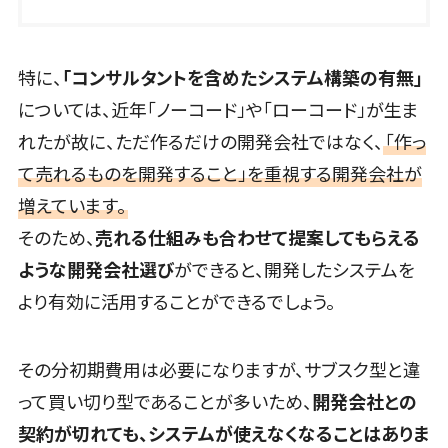
援システム
配送ルート最
適化
特に、
「コンサルタントを含めたシステム構築の有無」
IT点呼サービ
については、近年「ノーコード」や「ローコード」が生ま
ス
れたが故に、ただ作るだけの開発会社ではなく、
「作っ
医療・介護
業界向け
て売れるものを開発すること」を重視する開発会社が
電子カルテ
増えています。
障害福祉ソフ
そのため、
売れる仕組みも合わせて提案してもらえる
ト
ような開発会社選び
ができると、開発したシステムを
介護ソフト
より有効に活用することができるでしょう。
オンライン診
療システム
オンコール代
その分初期費用は必要になりますが、サブスク型と違
行サービス
って買い切り型であることが多いため、
開発会社との
訪問看護ステ
契約が切れても、システムが使えなくなることはありま
ーション向け