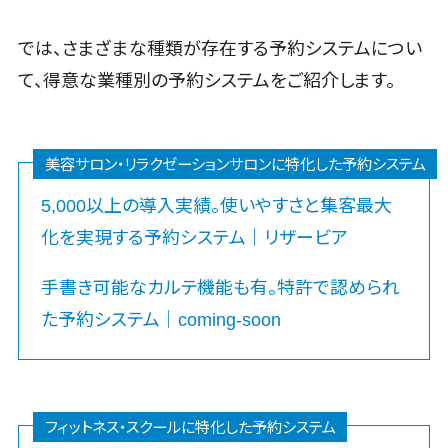
Web電話帳
バース予約システム>
会議効率化
では、さまざまな種類が存在する予約システムについ
ツール
運送業務支援システム>
て、得意な業種別の予約システムをご紹介します。
ナレッジ共有
アルコールチェックアプリ>
ツール
バーチャルオ
店舗業務支援システム>
美容サロン・リラクゼーションサロンに特化した予約システム
フィスツール
配送ルート最適化>
ビジネスチャ
5,000以上の導入実績。使いやすさと集客最大
ット
IT点呼サービス>
化を実現する予約システム｜リザービア
デジタルサイ
医療・介護業界向け
ネージソフト
電子カルテ>
障害福祉ソフト>
手書き可能なカルテ機能も有。特許で認められ
オンライン校
た予約システム｜coming-soon
介護ソフト>
正ツール
グループウェ
オンライン診療システム>
ア
オンコール代行サービス>
社内SNS
フィットネス・スクールに特化した予約システム
Web会議シス
訪問看護ステーション向けサービス>