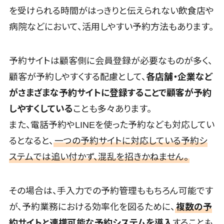
を受けられる時間がはっきりと伝えられない飲食店や
ーブルメント
会議効率化ツール>
ツール
病院などにおいて、活用しやすい予約方法もあります。
ナレッジ共有ツール>
名刺管理サー
ビス
バーチャルオフィスツール>
予約サイトは顧客側に会員登録が必要なものが多く、
インサイドセ
ビジネスチャット>
ールス代行サ
顧客が予約しやすくする配慮として、
各店舗・企業など
ービス
デジタルサイネージソフト>
がさまざまな予約サイトに登録することで顧客が予約
マーケティ
しやすくしている
ことも多々あります。
オンライン校正ツール>
ング
また、電話予約やLINEを使った予約なども対応してい
メール配信シ
グループウェア>
社内SNS>
ステム
るとなると、
一つの予約サイトに対応している予約シ
Web会議システム>
デジタル資産
ステムでは追い付かず、混乱を招きかねません。
管理システム
プロジェクト管理ツール>
商品情報管
電子証明書サービス
その場合は、手入力での予約管理ももちろん可能です
理システム
電子証明書サービス>
が、予約業務における効率化を図るために、
複数の予
チケット管理
システム
データセンター>
クラウド基盤>
約サイトと連携可能な予約システムを導入
することも