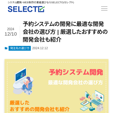
得意業界
システム開発
ECカートシステム>
システム開発・WEB制作の業者選びならSELECTO(セレクト)
都道府県
SpringFramework>
SpringBoot>
人材>
製造業>
コンサル・PM>
北海道>
青森県>
岩手県>
販売管理システム>
言語・スキル
対応業務
システム
対応地域
得意分
Laravel>
CakePHP>
工業・インフラ・物流>
基幹システム(ERP)>
宮城県>
秋田県>
山形県>
言語
WEBサイト
ジャンル
全国
野・特徴
受注・発注管理システム>
予約システムの開発に最適な開発
Ruby on Rails>
Node.js>
食品・飲料>
IT・Webサービス>
顧客管理システム(CRM)>
制作
Python
全国
販売管理・
得意業界
2024
福島県>
茨城県>
栃木県>
会社の選び方 | 厳選したおすすめの
購買管理システム>
12/10
LP制作
生産管理
Django>
AngularJS>
React>
人材
Java
都道府県
インテリア・雑貨>
経理/会計システム>
開発会社も紹介
群馬県>
埼玉県>
千葉県>
ERP（基幹業
オウンドメデ
製造業
生産管理システム>
PHP
北海道
Vue.js>
NuxtJS>
ベビー・キッズ>
在庫管理システム>
務システム）
ィア
2024.12.12
発注先の選び方
工業・インフ
Ruby
青森県
東京都>
神奈川県>
新潟県>
工程管理システム>
ECカートシ
ReactNative>
Flutter>
採用サイト
ラ・物流
生活用品・文房具>
POSシステム>
Swift
岩手県
富山県>
石川県>
福井県>
ステム
企業サイト
原価管理システム>
食品・飲料
Perl
構築
宮城県
ファッション・アパレル (1785)>
勤怠管理システム>
販売管理シス
WordPress
IT・Webサー
山梨県>
長野県>
岐阜県>
AWS構築>
Linux構築>
C++
秋田県
倉庫管理システム>
テム
構築
ペット>
農園・農業>
ビス
生産管理システム>
Go
山形県
静岡県>
愛知県>
三重県>
WindowsServer構築>
受注・発注管
需要予測システム>
ECサイト構
インテリア・
NPO・官公庁>
Kotlin
マッチングシステム>
福島県
理システム
築
雑貨
滋賀県>
京都府>
大阪府>
Azure構築>
Oracle>
WEBサービス
VBA
茨城県
購買管理シス
イベント・キャンペーン>
ポータルサイト(データベース型)>
システム開
ベビー・キッ
マッチングシステム>
兵庫県>
奈良県>
和歌山県>
パッケージ
iOS
テム
栃木県
発
ズ
自動車・バイク>
家電・電子機器>
会員システム>
予約システム>
SAP>
Salesforce>
Access>
Android
工程管理シス
予約システム>
会員システム>
群馬県
コンサル・PM
鳥取県>
島根県>
岡山県>
生活用品・文
テム