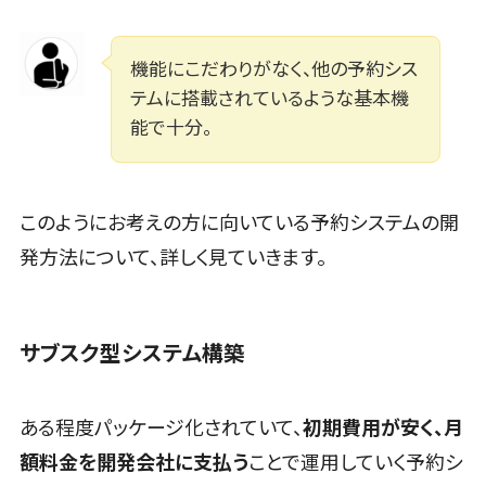
クラウド型セキュリティカメラ>
ーCRM
自動音声応
メールセキュリティ>
機能にこだわりがなく、他の予約シス
答システム
テムに搭載されているような基本機
(IVR)
メール・ファイル無害化>
能で十分。
AI自動電話
サンドボックス>
応答
委託先管理サービス>
WAF>
コールセンタ
ー音声認識
このようにお考えの方に向いている予約システムの開
URLフィルタリング>
カスタマーサ
発方法について、詳しく見ていきます。
エンドポイントセキュリティ（EDR）>
クセスツール
ITサービスマ
CASB>
ファイル暗号化>
ネジメントツ
サブスク型システム構築
ール
電話認証サービス>
DLPツール>
問い合わせ管
UTM>
不正検知サービス>
理システム
ある程度パッケージ化されていて、
初期費用が安く、月
業務全般
遠隔サポート
額料金を開発会社に支払う
ことで運用していく予約シ
業務標準化ツール>
ツール