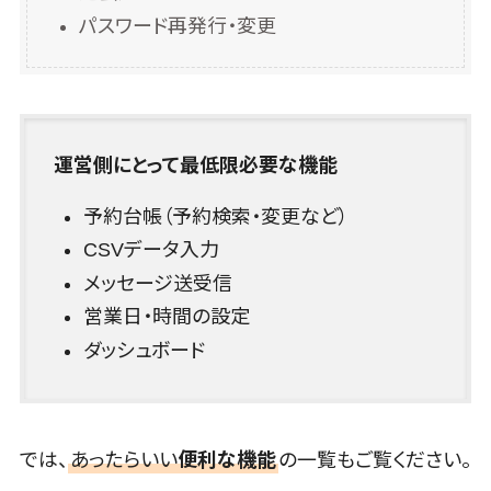
不動産管理サ
パスワード再発行・変更
ービス
不動産業務
支援サービス
不動産ホーム
ページ制作
運営側にとって最低限必要な機能
不動産オーナ
ーアプリ
予約台帳（予約検索・変更など）
入居者管理ア
CSVデータ入力
プリ
メッセージ送受信
用地管理シス
営業日・時間の設定
テム
ダッシュボード
業界・業種
特化型
保険代理店シ
ステム
では、
あったらいい
便利な機能
の一覧もご覧ください。
図面検索シス