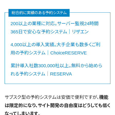
人材紹介システム>
システム連携
ツール
人材派遣管理システム>
総合的に実績のある予約システム
（iPaaS）
園務支援システム>
クラウド接続
200以上の業種に対応。サーバー監視24時間
サービス
校務支援システム>
365日で安心な予約システム｜リザエン
キッティング
Web出願システム>
サービス
4,000以上の導入実績。大手企業も数多くご利
情シスアウト
バーチャル試着システム>
用の予約システム｜ChoiceRESERVE
ソーシング
農業支援システム>
セキュリティ
累計導入社数300,000社以上。無料から始めら
その他業務支援サービス>
れる予約システム｜RESERVA
標的型攻撃メ
データ分析・活用
ール対策
音声データ活用>
セキュリティ・
脆弱性診断
サブスク型の予約システムは安価で便利ですが、
機能
議事録作成ツール>
ペネトレーシ
は限定的になり、サイト開発の自由度はどうしても低く
テキストマイニングツール>
ョンテスト
なってしまいます
。