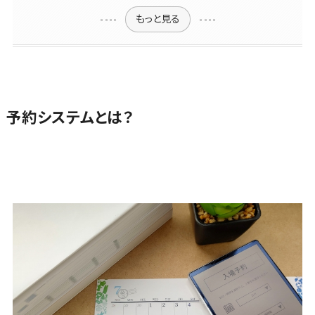
アニメーショ
対可能
採用管理シス
もっと見る
予算管理システム>
会計ソフト>
ン
アワード表彰
テム
イラスト
歴あり
会計システム>
eラーニング
ロゴ制作
全国対応可
（システム）
出張管理システム>
デジタルカタ
創業10年以
eラーニング
ログ・電子書
上
（コンテンツ）
ファクタリングサービス>
予約システムとは？
籍
スタッフ数20
DX人材研修
債権管理システム>
人以上
コンサルテ
サービス
ィング
スタッフ数50
債務管理システム>
リファレンス
Web戦略/企
人以上
チェックサー
固定資産管理システム>
画
ビス
アジャイル開
ブランディン
発
経理アウトソーシング>
従業員満足
グ
度調査・人材
UI/UXに強い
振込代行サービス>
プロモーショ
定着化ツール
保守/運用も
ン
1on1ツール
請求代行サービス>
対応
EC・ネットシ
適性検査サー
要件定義か
送金サービス>
ョップ戦略
ビス
ら対応