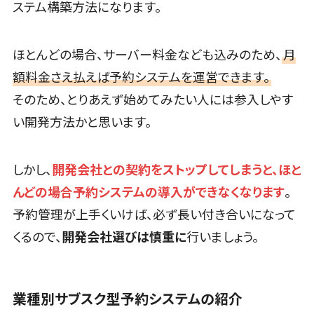
ステム構築方法になります。
コールセンタ
FAX配信システム>
ー代行サービ
FAX受信サービス>
ス
ほとんどの場合、サーバー料金なども込みのため、
月
通話録音・解
帳票配信サービス>
BPMツール>
額料金さえ払えば予約システムを運営できます。
析システム
ChatGPTサービス>
そのため、とりあえず始めてみたい人には参入しやす
チャットボッ
ト
い開発方法かと思います。
ワークフローシステム>
FAQシステム
マニュアル作成ツール>
コミュニケ
しかし、
開発会社との契約をストップしてしまうと、ほと
ーション
物品管理システム>
RPAツール>
んどの場合予約システムの導入ができなくなります
。
オンラインス
帳票作成サービス>
トレージ（ファ
予約管理が上手くいけば、必ず長い付き合いになって
イル共有）
物流・流通向け
くるので、
開発会社選びは慎重に
行いましょう。
ファイル転送
車両管理システム>
サービス
商圏分析ツール>
文書管理シス
業種別サブスク型予約システムの紹介
テム
配送管理システム>