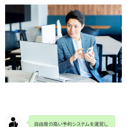
WAF
URLフィルタ
リング
エンドポイン
トセキュリティ
（EDR）
CASB
ファイル暗号
化
電話認証サー
ビス
DLPツール
UTM
不正検知サー
ビス
業務全般
業務標準化
自由度の高い予約システムを運営し