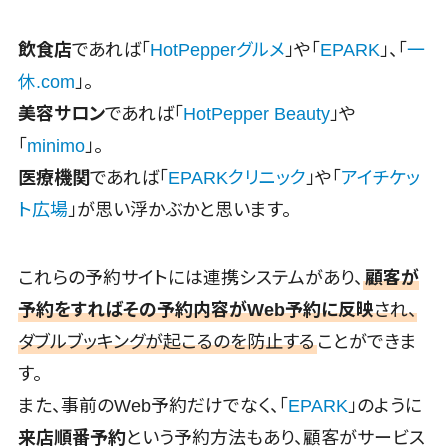
ビス
カスタマーサクセスツール>
クラウドPBX
飲食店
であれば「
HotPepperグルメ
」や「
EPARK
」、「
一
オンラインア
ITサービスマネジメントツール>
休.com
」。
シスタント
美容サロン
であれば「
HotPepper Beauty
」や
問い合わせ管理システム>
会議室予約シ
「
minimo
」。
ステム
遠隔サポートツール>
医療機関
であれば「
EPARKクリニック
」や「
アイチケッ
販売管理シ
コールセンター代行サービス>
ステム
ト広場
」が思い浮かぶかと思います。
SFAツール
通話録音・解析システム>
CRMツール
チャットボット>
FAQシステム>
これらの予約サイトには連携システムがあり、
顧客が
セールス
予約をすればその予約内容がWeb予約に反映
され、
コミュニケーション
DX（SFA/MA）
オンラインストレージ（ファイル共有）
ダブルブッキングが起こるのを防止する
ことができま
遠隔接客ツ
>
ール
す。
オンライン商
ファイル転送サービス>
また、事前のWeb予約だけでなく、「
EPARK
」のように
談ツール
文書管理システム>
Web電話帳>
来店順番予約
という予約方法もあり、顧客がサービス
セールスイネ