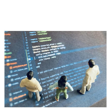
像検査
ブロックチ
ェーン
仮想通貨
NFT
官公庁・自
治体向け
GIS（地理情
報システム）
公共施設予
約システム
その他官公
庁・自治体向
け