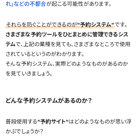
れ」などの不都合
が起こる可能性があります。
ステム
Webアンケートシステム>
反社チェック
ツール
Web接客ツール>
MAツール>
それらを防ぐことができるのが
”予約システム”
です。
受付システム
動画配信システム>
さまざまな予約ツールをひとまとめに管理できるシス
座席管理シス
テム
で、上記の業種を見ても、さまざまなところで使用
SNS管理ツール>
テム
されているというのがわかります。
入退室管理シ
LINEマーケティングツール>
ステム
そんな予約システム、実際どのようなものがあるのか
SEOツール>
MEOツール>
CO2排出量
を見ていきましょう。
管理システム
イベント管理システム>
株主総会ツ
カスタマーサポート
ール
どんな予約システムがあるのか？
コールセンターCRM>
ISMS管理ツ
ール
自動音声応答システム(IVR)>
リーガルリサ
普段使用する
”予約サイト”
はどのようなものが思い浮
AI自動電話応答>
ーチサービス
かぶでしょうか？
安否確認サー
コールセンター音声認識>