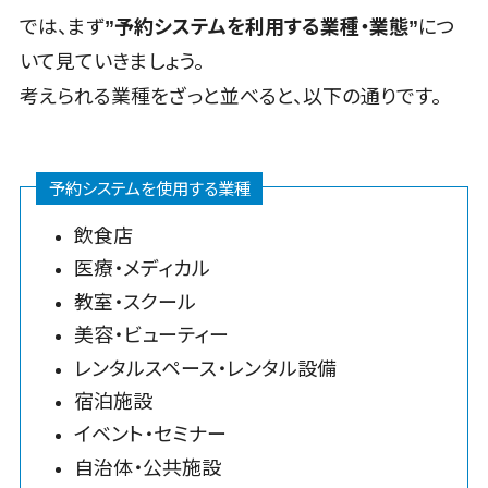
請求書受領サ
ィング
リーガルリサーチサービス>
では、まず
”予約システムを利用する業種・業態”
につ
ービス
動画マーケテ
いて見ていきましょう。
安否確認サービス>
電子帳簿保
ィング
考えられる業種をざっと並べると、以下の通りです。
存サービス
ゲーム
クラウドPBX>
予算管理シス
ソーシャルゲ
オンラインアシスタント>
テム
ーム
会計ソフト
予約システムを使用する業種
コンシューマ
会議室予約システム>
会計システム
ーゲーム
飲食店
販売管理システム
出張管理シス
その他
SFAツール>
CRMツール>
医療・メディカル
テム
Web3.0
教室・スクール
セールスDX（SFA/MA）>
ファクタリン
AI
グサービス
美容・ビューティー
AR/VR
遠隔接客ツール>
債権管理シス
レンタルスペース・レンタル設備
IoT
オンライン商談ツール>
テム
宿泊施設
補助金・助成
債務管理シス
金サポート
セールスイネーブルメントツール>
イベント・セミナー
テム
自治体・公共施設
名刺管理サービス>
固定資産管