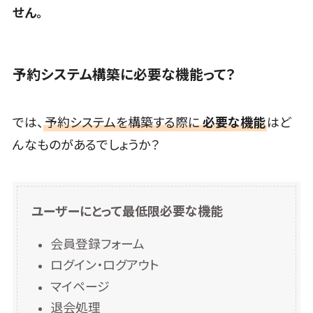
サービス
せん。
健康診断シス
テム
診療予約シス
予約システム構築に必要な機能って？
テム
歯科向け電
子カルテ
では、
予約システムを構築する際に
必要な機能
はど
歯科予約シス
んなものがあるでしょうか？
テム
リハビリ管理
システム
ユーザーにとって最低限必要な機能
医薬品在庫
管理システム
会員登録フォーム
電子薬歴シス
ログイン・ログアウト
テム
マイページ
不動産業界
向け
退会処理