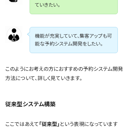
ツール
ていきたい。
FAX配信シス
テム
FAX受信サー
ビス
機能が充実していて、集客アップも可
帳票配信サー
能な予約システム開発をしたい。
ビス
BPMツール
ChatGPTサ
このようにお考えの方におすすめの予約システム開発
ービス
方法について、詳しく見ていきます。
ワークフロー
システム
マニュアル作
成ツール
従来型システム構築
物品管理シス
テム
ここではあえて
「従来型」
という表現になっています
RPAツール