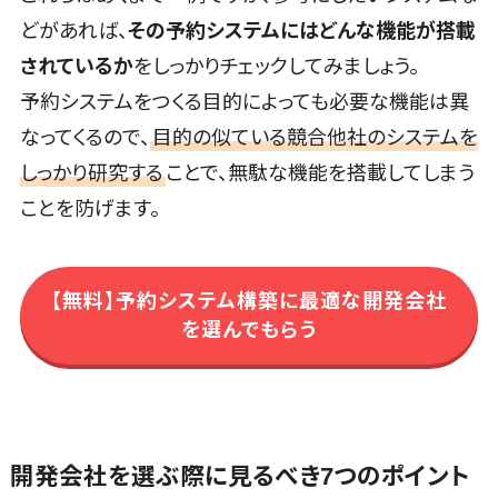
議事録作成
どがあれば、
その予約システムにはどんな機能が搭載
ツール
されているか
をしっかりチェックしてみましょう。
テキストマイ
ニングツール
予約システムをつくる目的によっても必要な機能は異
VOC分析ツ
なってくるので、
目的の似ている競合他社のシステムを
ール
しっかり研究する
ことで、無駄な機能を搭載してしまう
BIツール
ことを防げます。
ETLツール
音声合成ツ
ール
【無料】予約システム構築に最適な開発会社
AI翻訳サービ
を選んでもらう
ス
アノテーショ
ンツール
データ化サー
ビス
開発会社を選ぶ際に見るべき7つのポイント
画像解析・画