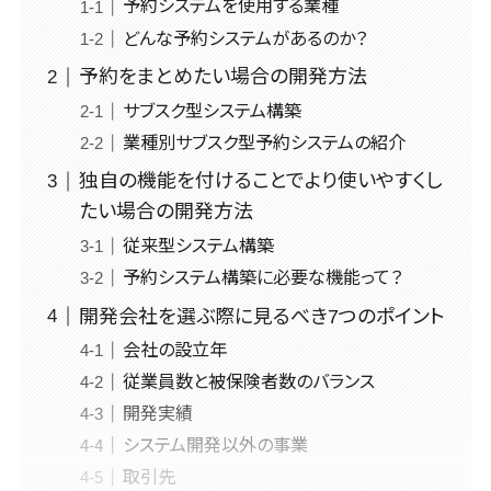
予約システムを使用する業種
従業員満足度調査・人材定着化ツー
WordPress
SNSマーケティング>
大学・高校・
社宅管理サー
ル>
構築・運用
どんな予約システムがあるのか？
1500～5000万円>
専門学校
動画マーケティング>
ビス
コンテンツ
学習塾・予備
予約をまとめたい場合の開発方法
1on1ツール>
適性検査サービス>
5001～10000万円>
健康管理IoT
ゲーム
制作
校
サブスク型システム構築
サービス
Web面接システム>
ソーシャルゲーム>
コンテンツ制
10000万円以上>
保育園・幼稚
業種別サブスク型予約システムの紹介
外国人就労シ
作
園
エンゲージメントツール>
コンシューマーゲーム>
ステム
独自の機能を付けることでより使いやすくし
ライティング
葬儀・墓石・
産業保健サー
ダイレクトリクルーティングサービス>
その他
たい場合の開発方法
編集・校正
仏壇
ビス
Web3.0>
AI>
AR/VR>
IoT>
従来型システム構築
インタビュー
お寺・神社
採用代行サービス>
マイナンバー
補助金・助成金サポート>
コピーライテ
予約システム構築に必要な機能って？
ゲーム・アニ
経理・会計・財務
人事（採用・
ィング・ネーミ
メ・おもちゃ
開発会社を選ぶ際に見るべき7つのポイント
経費精算システム>
評価・教育）
ング
芸能・アーテ
会社の設立年
Web請求書システム>
写真撮影
ィスト・音楽
タレントマネ
従業員数と被保険者数のバランス
映像制作
特徴・強み
ジメントシス
帳票発行サービス>
開発実績
グラフィック
テム
システム開発以外の事業
請求書受領サービス>
デザイン(2D・
Pマーク取得
人事評価シス
3D)
取引先
英語での応
テム
電子帳簿保存サービス>