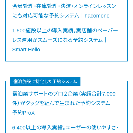
テム
会員管理・在庫管理・決済・オンラインレッスン
健康診断システム>
プロジェクト
にも対応可能な予約システム｜hacomono
管理ツール
診療予約システム>
電子証明書
1,500施設以上の導入実績。実店舗のペーパー
歯科向け電子カルテ>
サービス
レス運用がスムーズになる予約システム｜
電子証明書サ
歯科予約システム>
Smart Hello
ービス
リハビリ管理システム>
データセンタ
ー
医薬品在庫管理システム>
クラウド基盤
電子薬歴システム>
宿泊施設に特化した予約システム
クローニング
ツール
不動産業界向け
宿泊業サポートのプロ２企業（実績合計7,000
不動産管理サービス>
データセンタ
件）がタッグを組んで生まれた予約システム｜
ー監視自動化
不動産業務支援サービス>
予約ProX
クラウドバッ
クアップ
不動産ホームページ制作>
6,400以上の導入実績。ユーザーの使いやすさ・
デスクトップ
不動産オーナーアプリ>