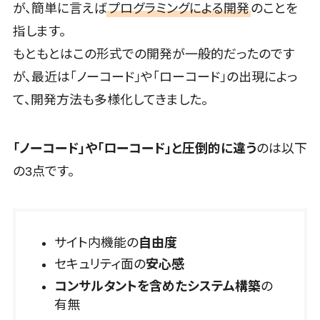
が、簡単に言えば
プログラミングによる開発
のことを
帳票作成サー
ビス
指します。
物流・流通
もともとはこの形式での開発が一般的だったのです
向け
が、最近は「ノーコード」や「ローコード」の出現によっ
車両管理シス
て、開発方法も多様化してきました。
テム
商圏分析ツ
ール
「ノーコード」や「ローコード」と圧倒的に違う
のは以下
配送管理シス
の3点です。
テム
バース予約シ
ステム
運送業務支
サイト内機能の
自由度
援システム
セキュリティ面の
安心感
アルコールチ
コンサルタントを含めたシステム構築
の
ェックアプリ
有無
店舗業務支