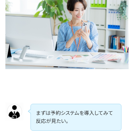
ID管理システム>
Web接客ツ
ール
システム連携ツール（iPaaS）>
MAツール
クラウド接続サービス>
動画配信シス
テム
キッティングサービス>
SNS管理ツ
情シスアウトソーシング>
ール
LINEマーケ
セキュリティ
ティングツー
標的型攻撃メール対策>
ル
セキュリティ・脆弱性診断>
SEOツール
MEOツール
ペネトレーションテスト>
イベント管理
標的型攻撃メール訓練サービス>
システム
まずは予約システムを導入してみて
認証システム>
カスタマー
反応が見たい。
サポート
ログ管理システム>
コールセンタ