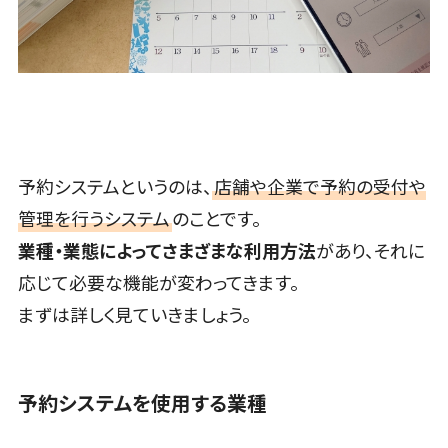
SEO対策
税務申告システム>
Web面接シス
レベニューシ
EFO(入力フ
テム
ェア可能
法務・総務
ォーム最適化)
エンゲージメ
制作予算
電子契約システム>
コンバージョ
ントツール
201～300万
契約書レビューシステム>
ン率改善
ダイレクトリ
円
SNS
クルーティン
契約書管理システム>
グサービス
事業戦略
予約システムというのは、
店舗や企業で予約の受付や
反社チェックツール>
採用代行サー
マーケティ
管理を行うシステム
のことです。
ビス
ング
受付システム>
業種・業態によってさまざまな利用方法
があり、それに
経理・会計・
Webマーケテ
座席管理システム>
財務
ィング
応じて必要な機能が変わってきます。
経費精算シス
インフルエン
入退室管理システム>
まずは詳しく見ていきましょう。
テム
サーマーケテ
CO2排出量管理システム>
Web請求書
ィング
システム
コンテンツマ
株主総会ツール>
予約システムを使用する業種
帳票発行サー
ーケティング
ISMS管理ツール>
ビス
SNSマーケテ