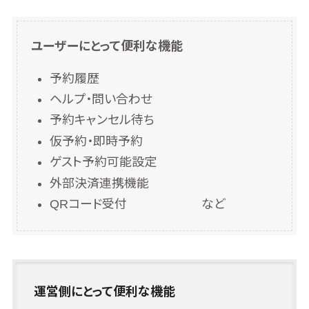
テム
施工管理アプ
リ
ユーザーにとって便利な機能
報告書作成
予約履歴
ツール
ヘルプ・問い合わせ
フィールド業
務支援サービ
予約キャンセル待ち
ス
仮予約・即時予約
モバイルオー
ゲスト予約可能設定
ダーシステム
外部決済連携機能
ホテル管理シ
QRコード受付 など
ステム
HACCP管理
アプリ
人材紹介シス
テム
運営側にとって便利な機能
人材派遣管