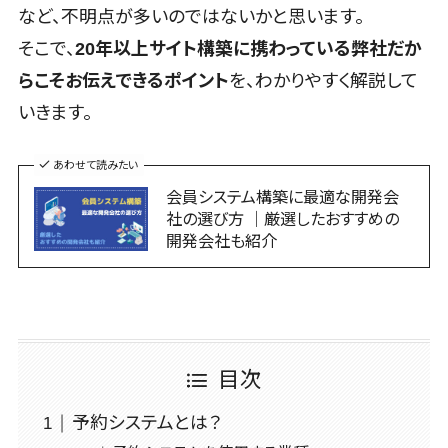
健康管理IoTサービス>
ストレスチェ
不動産・マン
IT支援
など、不明点が多いのではないかと思います。
コンサルティング
熊本県
ックサービス
ション
全国対応可>
創業10年以上>
AWS
外国人就労システム>
Web戦略/企画>
ブランディング>
そこで、
20年以上サイト構築に携わっている弊社だか
大分県
シフト管理シ
建設・工務
(Amazon
スタッフ数20人以上>
ステム
宮崎県
らこそお伝えできるポイント
を、わかりやすく解説して
産業保健サービス>
店・住宅・リフ
プロモーション>
Web
ォーム
業務可視化
鹿児島県
Services)
スタッフ数50人以上>
いきます。
マイナンバー>
EC・ネットショップ戦略>
ツール
ホテル・旅館
沖縄県
運用代行
アジャイル開発>
UI/UXに強い>
人事（採用・評価・教育）
SEO対策>
給与計算ソフ
旅行・観光
リスティング
あわせて読みたい
対応地域
タレントマネジメントシステム>
ト
保守/運用も対応>
広告運用代行
スポーツ・ア
国外
会員システム構築に最適な開発会
EFO(入力フォーム最適化)>
給与前払いサ
ウトドア
求人広告運
社の選び方 ｜厳選したおすすめの
人事評価システム>
要件定義から対応>
ービス
コンバージョン率改善>
SNS>
開発会社も紹介
用代行
銀行・地銀・
採用管理システム>
給与計算アウ
レベニューシェア可能>
証券
Indeed運用
事業戦略>
トソーシング
代行
保険
eラーニング（システム）>
予算管理システム
マーケティング
年末調整アウ
SNS運用
税理士・会計
～100万円以下>
101～200万円>
eラーニング（コンテンツ）>
Webマーケティング>
トソーシング
士
LINE運用代
201～300万円>
301～500万円>
福利厚生アウ
行
目次
弁護士
DX人材研修サービス>
インフルエンサーマーケティング>
トソーシング
YouTube運
社労士
501～1000万円>
リファレンスチェックサービス>
コンテンツマーケティング>
予約システムとは？
フリーランス
用代行
行政書士
1000～1500万円>
管理システム