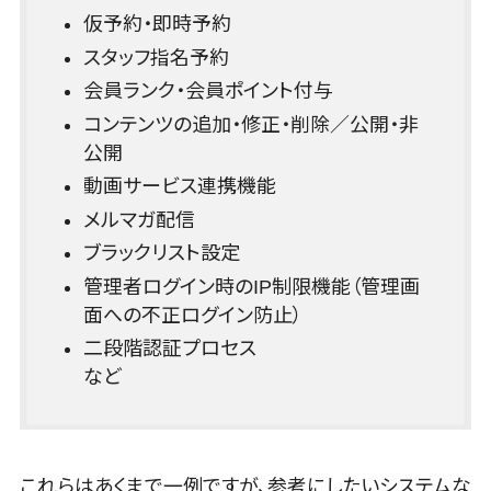
理システム
仮予約・即時予約
園務支援シス
スタッフ指名予約
テム
会員ランク・会員ポイント付与
校務支援シス
テム
コンテンツの追加・修正・削除／公開・非
公開
Web出願シス
テム
動画サービス連携機能
バーチャル試
メルマガ配信
着システム
ブラックリスト設定
農業支援シス
管理者ログイン時のIP制限機能（管理画
テム
面への不正ログイン防止）
その他業務支
二段階認証プロセス
援サービス
など
データ分
析・活用
音声データ活
用
これらはあくまで一例ですが、参考にしたいシステムな