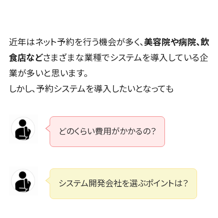
ム
ス型)
LINE運用代行>
Linux構築
大阪府
ーマパーク・
健康管理システム>
税理士・会計士>
弁護士>
映像・動画シ
会員システム
複合施設
WindowsServer構
兵庫県
YouTube運用代行>
ステム
ストレスチェックサービス>
予約システム
社労士>
行政書士>
築
美容室・サロ
奈良県
シミュレーシ
近年はネット予約を行う機会が多く、
美容院や病院、飲
ン
WordPress構築・運用>
スマホアプリ
Azure構築
シフト管理システム>
和歌山県
大学・高校・専門学校>
ョンシステム
開発
食店など
さまざまな業種でシステムを導入している企
エステ・ネイ
Oracle
鳥取県
コンテンツ制作
オークション
業務可視化ツール>
ル
学習塾・予備校>
データベース
業が多いと思います。
コンテンツ制作>
ライティング>
パッケージ
島根県
システム
構築
化粧品
給与計算ソフト>
SAP
しかし、予約システムを導入したいとなっても
保育園・幼稚園>
岡山県
人事（労務
編集・校正>
インタビュー>
AWSサーバ
ブライダル
Salesforce
広島県
管理）
給与前払いサービス>
ー構築
葬儀・墓石・仏壇>
お寺・神社>
病院
コピーライティング・ネーミング>
Access
労務管理シス
山口県
Azureサーバ
給与計算アウトソーシング>
クリニック
ゲーム・アニメ・おもちゃ>
テム
HubSpot
どのくらい費用がかかるの？
徳島県
写真撮影>
映像制作>
ー構築
歯科医院
人事管理シス
年末調整アウトソーシング>
kintone
香川県
芸能・アーティスト・音楽>
Linuxサーバ
グラフィックデザイン(2D・3D)>
整体・整骨院
テム
OBIC製品
ー構築
愛媛県
福利厚生アウトソーシング>
特徴・強み
介護・福祉・
年末調整シス
アニメーション>
イラスト>
ネットワーク
高知県
Pマーク取得>
老人ホーム
テム
フリーランス管理システム>
システム開発会社を選ぶポイントは？
構築・保守・運
福岡県
ロゴ制作>
製薬
健康管理シス
英語での応対可能>
用
社宅管理サービス>
佐賀県
テム
動物病院
デジタルカタログ・電子書籍>
情シス・社内
アワード表彰歴あり>
長崎県