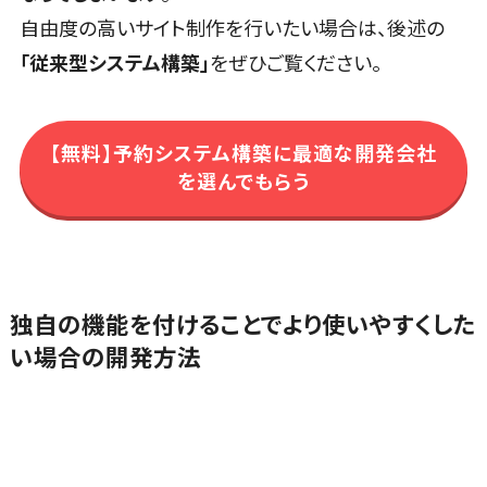
VOC分析ツール>
BIツール>
標的型攻撃メ
自由度の高いサイト制作を行いたい場合は、後述の
ール訓練サー
ETLツール>
音声合成ツール>
ビス
「従来型システム構築」
をぜひご覧ください。
認証システム
AI翻訳サービス>
ログ管理シス
アノテーションツール>
テム
【無料】予約システム構築に最適な開発会社
データ化サービス>
を選んでもらう
クラウド型セ
キュリティカメ
画像解析・画像検査>
ラ
ブロックチェーン
メールセキュ
仮想通貨>
NFT>
リティ
メール・ファ
独自の機能を付けることでより使いやすくした
官公庁・自治体向け
イル無害化
い場合の開発方法
GIS（地理情報システム）>
サンドボック
公共施設予約システム>
ス
委託先管理サ
その他官公庁・自治体向け>
ービス