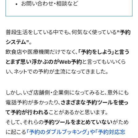
お問い合わせ・相談など
理システム
インサイドセールス代行サービス>
経理アウトソ
マーケティング
ーシング
メール配信システム>
振込代行サー
普段生活をしている中でも、何気なく使っている
”予約
ビス
デジタル資産管理システム>
システム”
。
請求代行サー
飲食店や医療機関だけでなく、
「予約をしよう」と言う
商品情報管理システム>
ビス
とまず思い浮かぶのがWeb予約
と言ってもいいくら
送金サービス
チケット管理システム>
税務申告シス
い、ネットでの予約が主流になってきました。
SNSキャンペーンツール>
テム
法務・総務
予約管理システム>
しかし、いざ店舗側・企業側になってみると、意外にも
広告効果測定ツール>
電話予約が多かったり、
さまざまな予約ツールを使っ
電子契約シス
テム
リード獲得ツール>
て予約が行われる
ことがあるかと思います。
契約書レビュ
そして、それらの
予約ツールをまとめていない
がため
DM発送サービス>
EFOツール>
ーシステム
に起こる
「予約のダブルブッキング」や「予約対応忘
契約書管理シ
LP作成サービス>
広告運用代行>