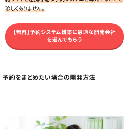
SNSキャンペ
珍しくありません。
クローニングツール>
ーンツール
予約管理シス
データセンター監視自動化>
テム
クラウドバックアップ>
【無料】予約システム構築に最適な開発会社
広告効果測
を選んでもらう
定ツール
デスクトップ仮想化>
リード獲得ツ
IoT空調制御>
ール
IoTプラットフォーム>
DM発送サー
ビス
IT資産管理ツール>
予約をまとめたい場合の開発方法
EFOツール
SaaS管理ツール>
LP作成サー
ビス
モバイルデバイス管理>
広告運用代
サーバー・ネットワーク監視>
行
Webアンケー
設備監視システム>
トシステム