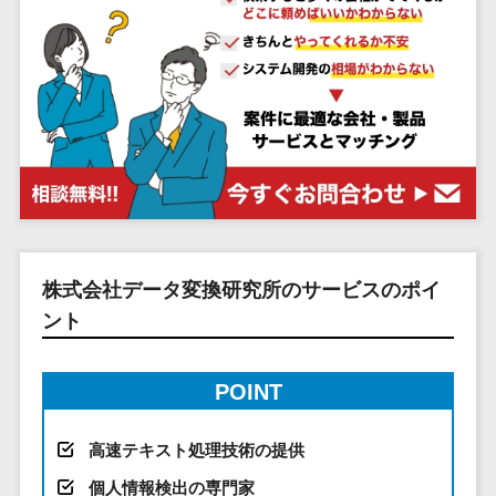
システム
ストラン
PMSシステム
AWS構築
京都府
不動産・マンション>
Indeed運用代行>
SNS運用>
健康管理システム>
ポータルサ
流通・小売
地図・位置情
Linux構築
大阪府
建設・工務店・住宅・リフォーム>
LINE運用代行>
イト(データ
報・GPSシステ
ストレスチェックサービス>
商業施設・
WindowsServer構
兵庫県
ベース型)
ム
テーマパー
ホテル・旅館>
旅行・観光>
築
YouTube運用代行>
奈良県
シフト管理システム>
会員システ
ク・複合施
店舗システム
Azure構築
和歌山県
スポーツ・アウトドア>
WordPress構築・運用>
ム
設
業務可視化ツール>
オーダーエン
Oracle
鳥取県
予約システ
美容室・サ
トリーシステム
銀行・地銀・証券>
保険>
コンテンツ制作
給与計算ソフト>
パッケージ
島根県
ム
ロン
映像・動画シ
コンテンツ制作>
ライティング>
SAP
税理士・会計士>
弁護士>
岡山県
スマホアプ
エステ・ネ
給与前払いサービス>
ステム
編集・校正>
インタビュー>
Salesforce
リ開発
広島県
イル
シミュレーシ
社労士>
行政書士>
給与計算アウトソーシング>
株式会社データ変換研究所のサービスのポイ
Access
データベー
山口県
化粧品
ョンシステム
コピーライティング・ネーミング>
大学・高校・専門学校>
ント
ス構築
HubSpot
年末調整アウトソーシング>
徳島県
ブライダル
オークション
写真撮影>
映像制作>
AWSサーバ
kintone
システム
香川県
学習塾・予備校>
病院
福利厚生アウトソーシング>
ー構築
OBIC製品
グラフィックデザイン(2D・3D)>
愛媛県
POINT
人事（労務管
クリニック
保育園・幼稚園>
Azureサー
フリーランス管理システム>
理）
高知県
歯科医院
アニメーション>
イラスト>
バー構築
葬儀・墓石・仏壇>
お寺・神社>
勤怠管理シス
高速テキスト処理技術の提供
福岡県
整体・整骨
社宅管理サービス>
Linuxサー
テム
ロゴ制作>
院
佐賀県
個人情報検出の専門家
ゲーム・アニメ・おもちゃ>
バー構築