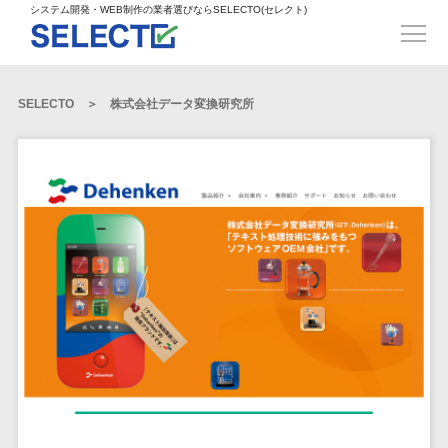
得意業界
ECサイト構築>
ECカートシステム>
システム開発・WEB制作の業者選びならSELECTO(セレクト)
都道府県
SpringFramework>
SpringBoot>
人材>
製造業>
システム開発
北海道>
青森県>
岩手県>
販売管理システム>
言語・スキル
対応業務
システムジ
対応地域
得意分
Laravel>
CakePHP>
工業・インフラ・物流>
コンサル・PM>
宮城県>
秋田県>
山形県>
言語
WEBサイ
ャンル
全国
野・特徴
受注・発注管理システム>
Ruby on Rails>
Node.js>
食品・飲料>
IT・Webサービス>
SELECTO
株式会社データ変換研究所
基幹システム(ERP)>
ト制作
Python
全国
販売管理・生
得意業界
福島県>
茨城県>
栃木県>
購買管理システム>
LP制作
産管理
Django>
AngularJS>
React>
Java
都道府県
インテリア・雑貨>
顧客管理システム(CRM)>
群馬県>
埼玉県>
千葉県>
ERP（基幹業
人材
オウンドメ
生産管理システム>
PHP
Vue.js>
NuxtJS>
ベビー・キッズ>
経理/会計システム>
務システム）
ディア
製造業
北海道
Ruby
東京都>
神奈川県>
新潟県>
工程管理システム>
在庫管理シス
ReactNative>
Flutter>
採用サイト
工業・イン
生活用品・文房具>
青森県
在庫管理システム>
Swift
富山県>
石川県>
福井県>
テム
フラ・物流
企業サイト
原価管理システム>
岩手県
Perl
構築
ファッション・アパレル (1785)>
POSシステム>
ECカートシス
食品・飲料
WordPress
山梨県>
長野県>
岐阜県>
AWS構築>
Linux構築>
宮城県
C++
倉庫管理システム>
テム
構築
ペット>
農園・農業>
IT・Webサ
勤怠管理システム>
秋田県
Go
静岡県>
愛知県>
三重県>
WindowsServer構築>
販売管理シス
需要予測システム>
ービス
ECサイト構
山形県
NPO・官公庁>
Kotlin
生産管理システム>
テム
築
インテリ
滋賀県>
京都府>
大阪府>
Azure構築>
Oracle>
WEBサービス
福島県
VBA
受注・発注管
ア・雑貨
イベント・キャンペーン>
マッチングシステム>
システム
マッチングシステム>
茨城県
兵庫県>
奈良県>
和歌山県>
パッケージ
iOS
理システム
開発
ベビー・キ
自動車・バイク>
ポータルサイト(データベース型)>
SAP>
Salesforce>
Access>
栃木県
Android
購買管理シス
予約システム>
会員システム>
ッズ
コンサル・
鳥取県>
島根県>
岡山県>
テム