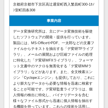
株主総会ツール>
以下
事業戦略
京都府京都市下京区高辻通室町西入繁昌町300-1ｶﾉ
経理・会計・
ﾝ室町四条308
101～200万
ISMS管理ツール>
財務
マーケテ
円
ィング
経費精算シス
リーガルリサーチサービス>
事業内容
201～300万
テム
Webマーケ
円
ティング
安否確認サービス>
Web請求書シ
データ変換研究所は、主にデータ変換技術を駆使
301～500万
ステム
インフルエ
したソフトウェアの開発・提供を行っています。
クラウドPBX>
円
ンサーマー
帳票発行サー
製品には、MS-OfficeやPDF、一太郎などの文書フ
ケティング
501～1000
ビス
ァイルからテキストを抽出する「デ変研TFライブ
オンラインアシスタント>
万円
ラリ」、メールの展開および圧縮ファイルの処理
コンテンツ
請求書受領サ
会議室予約システム>
に特化した「デ変研MFXライブラリ」、フォーマ
マーケティ
1000～
ービス
ット文書中のマクロを無害化する「デ変研MMラ
ング
1500万円
販売管理システム
電子帳簿保存
イブラリ」などがあります。また、全文検索エン
SNSマーケ
SFAツール>
CRMツール>
1500～
サービス
ジン「Cyclopeエンジン」も提供しており、これに
ティング
5000万円
予算管理シス
セールスDX（SFA/MA）>
より膨大なデータから必要な情報を迅速に検索す
動画マーケ
5001～
テム
ることが可能です。デ変研監査ライブラリは、個
ティング
10000万円
遠隔接客ツール>
会計ソフト
人情報の検出に特化し、バイナリデータを含む
10000万円
ゲーム
会計システム
様々なファイル形式から迅速に個人情報を抽出す
オンライン商談ツール>
以上
ソーシャル
る機能を持っています。これらの技術を活用し、
出張管理シス