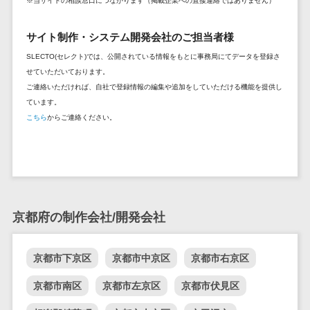
※当サイトの相談窓口につながります（掲載企業への直接連絡ではありません）
DM発送サービス>
EFOツール>
テム
法務・総務
サイト制作・システム開発会社のご担当者様
LP作成サービス>
電子契約シス
SLECTO(セレクト)では、公開されている情報をもとに事務局にてデータを登録さ
広告運用代行>
テム
せていただいております。
ご連絡いただければ、自社で登録情報の編集や追加をしていただける機能を提供し
契約書レビュ
Webアンケートシステム>
ています。
ーシステム
こちら
からご連絡ください。
Web接客ツール>
MAツール>
契約書管理シ
ステム
動画配信システム>
反社チェック
SNS管理ツール>
ツール
受付システム
LINEマーケティングツール>
京都府の制作会社/開発会社
座席管理シス
SEOツール>
MEOツール>
テム
イベント管理システム>
入退室管理シ
京都市下京区
京都市中京区
京都市右京区
ステム
カスタマーサポート
京都市南区
京都市左京区
京都市伏見区
CO2排出量管
コールセンターCRM>
理システム