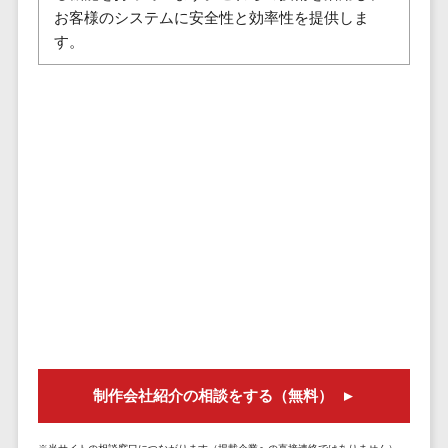
セールスイネーブルメントツール>
ゲーム
お客様のシステムに安全性と効率性を提供しま
テム
す。
コンシュー
ファクタリン
名刺管理サービス>
マーゲーム
グサービス
インサイドセールス代行サービス>
その他
債権管理シス
Web3.0
テム
マーケティング
AI
メール配信システム>
債務管理シス
テム
AR/VR
デジタル資産管理システム>
固定資産管理
IoT
システム
商品情報管理システム>
補助金・助
経理アウトソ
成金サポー
チケット管理システム>
ーシング
ト
SNSキャンペーンツール>
振込代行サー
ビス
予約管理システム>
請求代行サー
広告効果測定ツール>
ビス
制作会社紹介の相談をする（無料）
送金サービス
リード獲得ツール>
税務申告シス