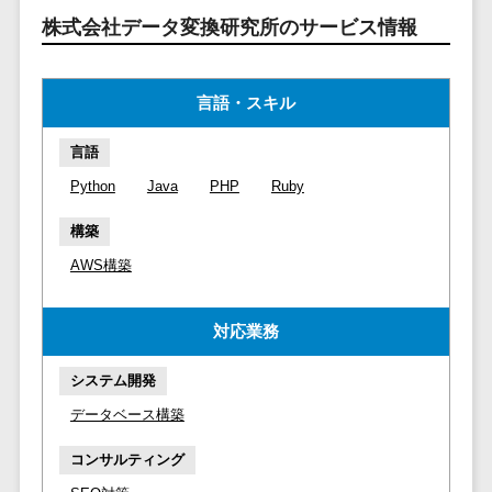
マイナンバー
コピーライ
ニメ・おも
請求書受領サービス>
株式会社データ変換研究所のサービス情報
人事（採用・
ティング・
ちゃ
評価・教育）
電子帳簿保存サービス>
ネーミング
芸能・アー
言語・スキル
写真撮影
ティスト・
予算管理システム>
会計ソフト>
タレントマネ
音楽
映像制作
ジメントシステ
会計システム>
言語
特徴・強
グラフィッ
ム
Python
Java
PHP
Ruby
み
出張管理システム>
クデザイン
人事評価シス
(2D・3D)
Pマーク取
テム
構築
ファクタリングサービス>
得
アニメーシ
採用管理シス
AWS構築
ョン
債権管理システム>
英語での応
テム
対可能
イラスト
eラーニング
債務管理システム>
対応業務
アワード表
ロゴ制作
（システム）
彰歴あり
固定資産管理システム>
デジタルカ
eラーニング
システム開発
全国対応可
タログ・電
（コンテンツ）
経理アウトソーシング>
データベース構築
子書籍
創業10年以
DX人材研修サ
振込代行サービス>
上
コンサル
ービス
コンサルティング
スタッフ数
ティング
リファレンス