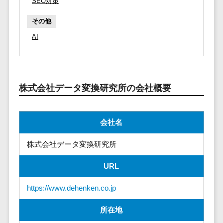
請求代行サービス>
SEO対策
20人以上
チェックサービ
送金サービス>
その他
Web戦略/企
スタッフ数
ス
画
50人以上
AI
従業員満足度
税務申告システム>
ブランディ
アジャイル
調査・人材定着
法務・総務
ング
開発
化ツール
電子契約システム>
プロモーシ
UI/UXに強
1on1ツール
ョン
い
株式会社データ変換研究所の会社概要
適性検査サー
契約書レビューシステム>
EC・ネット
保守/運用も
ビス
契約書管理システム>
ショップ戦
対応
Web面接シス
会社名
略
要件定義か
テム
反社チェックツール>
SEO対策
ら対応
エンゲージメ
株式会社データ変換研究所
受付システム>
EFO(入力フ
レベニュー
ントツール
ォーム最適
シェア可能
URL
座席管理システム>
ダイレクトリ
化)
クルーティング
予算管理
入退室管理システム>
https://www.dehenken.co.jp
コンバージ
サービス
システム
ョン率改善
採用代行サー
CO2排出量管理システム>
所在地
SNS
～100万円
ビス