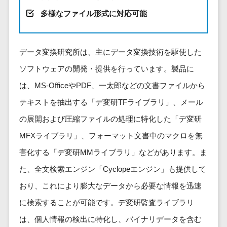
健康管理IoTサービス>
労務管理シス
介護・福
長崎県
デジタルカタログ・電子書籍>
多様なファイル形式に対応可能
ネットワー
テム
芸能・アーティスト・音楽>
祉・老人ホ
外国人就労システム>
熊本県
ク構築・保
コンサルティング
人事管理シス
ーム
特徴・強み
大分県
守・運用
産業保健サービス>
Web戦略/企画>
テム
製薬
Pマーク取得>
データ変換研究所は、主にデータ変換技術を駆使した
宮崎県
情シス・社
年末調整シス
マイナンバー>
動物病院
ブランディング>
内IT支援
鹿児島県
英語での応対可能>
ソフトウェアの開発・提供を行っています。製品に
テム
不動産・マ
AWS
人事（採用・評価・教育）
プロモーション>
沖縄県
健康管理シス
は、MS-OfficeやPDF、一太郎などの文書ファイルから
ンション
アワード表彰歴あり>
(Amazon
タレントマネジメントシステム>
テム
対応地域
EC・ネットショップ戦略>
建設・工務
テキストを抽出する「デ変研TFライブラリ」、メール
Web
全国対応可>
創業10年以上>
ストレスチェ
人事評価システム>
店・住宅・
Services)
の展開および圧縮ファイルの処理に特化した「デ変研
SEO対策>
ックサービス
国外
リフォーム
スタッフ数20人以上>
運用代行
採用管理システム>
MFXライブラリ」、フォーマット文書中のマクロを無
シフト管理シ
EFO(入力フォーム最適化)>
ホテル・旅
スタッフ数50人以上>
ステム
eラーニング（システム）>
害化する「デ変研MMライブラリ」などがあります。ま
館
リスティン
コンバージョン率改善>
SNS>
業務可視化ツ
アジャイル開発>
UI/UXに強い>
旅行・観光
グ広告運用
た、全文検索エンジン「Cyclopeエンジン」も提供して
eラーニング（コンテンツ）>
ール
事業戦略>
代行
スポーツ・
おり、これにより膨大なデータから必要な情報を迅速
保守/運用も対応>
給与計算ソフ
DX人材研修サービス>
アウトドア
求人広告運
マーケティング
ト
に検索することが可能です。デ変研監査ライブラリ
要件定義から対応>
用代行
銀行・地
リファレンスチェックサービス>
Webマーケティング>
給与前払いサ
は、個人情報の検出に特化し、バイナリデータを含む
銀・証券
Indeed運用
レベニューシェア可能>