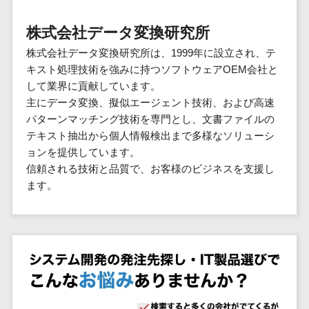
群馬県
PM
家電・電子機器>
フレームワーク
会員システム>
予約システム>
生活用品・
HubSpot>
kintone>
PMSシステム>
広島県>
山口県>
徳島県>
生産管理シス
埼玉県
文房具
基幹システ
株式会社データ変換研究所
飲食店・レストラン>
スマホアプリ開発>
OBIC製品>
テム
地図・位置情報・GPSシステム>
SpringFramework
千葉県
ム(ERP)
ファッショ
香川県>
愛媛県>
高知県>
株式会社データ変換研究所は、1999年に設立され、テ
工程管理シス
流通・小売>
SpringBoot
ン・アパレ
データベース構築>
東京都
顧客管理シ
店舗システム>
キスト処理技術を強みに持つソフトウェアOEM会社と
福岡県>
佐賀県>
長崎県>
テム
ル (1785)
ステム
Laravel
神奈川県
商業施設・テーマパーク・複合施
して業界に貢献しています。
AWSサーバー構築>
オーダーエントリーシステム>
原価管理シス
(CRM)
ペット
熊本県>
大分県>
宮崎県>
CakePHP
新潟県
設>
主にデータ変換、擬似エージェント技術、および高速
テム
経理/会計シ
Azureサーバー構築>
農園・農業
Ruby on Rails
映像・動画システム>
富山県
パターンマッチング技術を専門とし、文書ファイルの
鹿児島県>
沖縄県>
倉庫管理シス
美容室・サロン>
ステム
NPO・官公
テキスト抽出から個人情報検出まで多様なソリューシ
Node.js
石川県
Linuxサーバー構築>
テム
シミュレーションシステム>
在庫管理シ
対応地域
庁
ョンを提供しています。
エステ・ネイル>
化粧品>
Django
福井県
需要予測シス
ステム
ネットワーク構築・保守・運用>
国外>
信頼される技術と品質で、お客様のビジネスを支援し
イベント・
オークションシステム>
AngularJS
山梨県
テム
ブライダル>
病院>
ます。
POSシステ
キャンペー
情シス・社内IT支援>
React
長野県
人事（労務管理）
ム
WEBサービ
ン
クリニック>
歯科医院>
勤怠管理システム>
Vue.js
岐阜県
ス
AWS (Amazon Web Services)>
勤怠管理シ
自動車・バ
NuxtJS
整体・整骨院>
静岡県
マッチングシ
ステム
イク
労務管理システム>
運用代行
ステム
ReactNative
愛知県
生産管理シ
家電・電子
介護・福祉・老人ホーム>
製薬>
リスティング広告運用代行>
人事管理システム>
予約システム
ステム
Flutter
三重県
機器
動物病院 >
求人広告運用代行>
会員システム
マッチング
滋賀県
飲食店・レ
年末調整システム>
構築