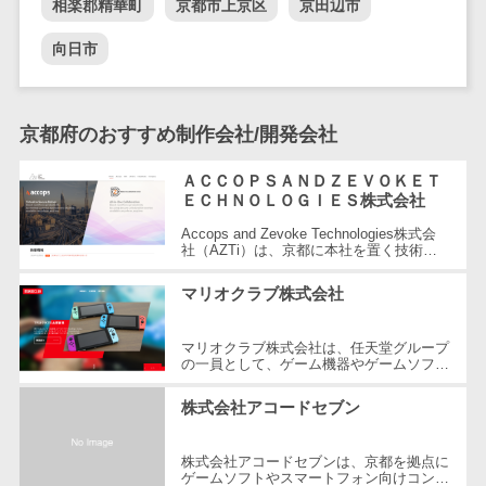
相楽郡精華町
京都市上京区
京田辺市
自動音声応答システム(IVR)>
株主総会ツー
向日市
ル
AI自動電話応答>
ISMS管理ツー
コールセンター音声認識>
ル
京都府のおすすめ制作会社/開発会社
リーガルリサ
カスタマーサクセスツール>
ーチサービス
ＡＣＣＯＰＳＡＮＤＺＥＶＯＫＥＴ
ITサービスマネジメントツール>
安否確認サー
ＥＣＨＮＯＬＯＧＩＥＳ株式会社
ビス
Accops and Zevoke Technologies株式会
問い合わせ管理システム>
社（AZTi）は、京都に本社を置く技術系
クラウドPBX
企業で、Zimbra Collaboration Cloudを始め
遠隔サポートツール>
とする各種クラウドサービスやAccops...
オンラインア
マリオクラブ株式会社
シスタント
コールセンター代行サービス>
会議室予約シ
マリオクラブ株式会社は、任天堂グループ
通話録音・解析システム>
の一員として、ゲーム機器やゲームソフト
ステム
等のデバッグ・モニターサービスを提供す
る企業です。2009年に設立され、京...
販売管理シス
チャットボット>
FAQシステム>
株式会社アコードセブン
テム
コミュニケーション
SFAツール
株式会社アコードセブンは、京都を拠点に
オンラインストレージ（ファイル
ゲームソフトやスマートフォン向けコンテ