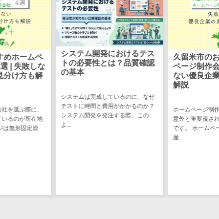
ステム
電子証明書サービス
デジタル資産
電子証明書サービス>
管理システム
データセンター>
クラウド基盤>
商品情報管理
におけるテス
組み込みソ
久留米市のおすすめホーム
システム
は？品質確認
とは？わか
クローニングツール>
ページ制作会社2選 | 失敗し
ない優良企業の見分け方も
チケット管理
データセンター監視自動化>
解説
家電や自動車、
システム
ているのに、なぜ
ちの身の回りに
SNSキャンペ
クラウドバックアップ>
用がかかるのか？
み込みソフトウ
ホームページ制作会社を選ぶ際に、
ーンツール
注する際、この
て...
意外と重要視されているのが所在地
デスクトップ仮想化>
予約管理シス
です。 ホームページは無形固定資
産...
テム
IoT空調制御>
広告効果測定
IoTプラットフォーム>
ツール
リード獲得ツ
IT資産管理ツール>
ール
SaaS管理ツール>
DM発送サービ
ス
モバイルデバイス管理>