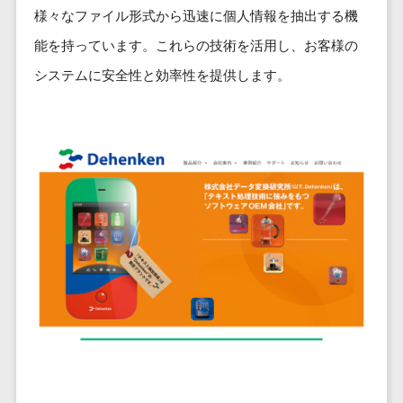
ービス
従業員満足度調査・人材定着化ツ
インフルエンサーマーケティング>
代行
保険
様々なファイル形式から迅速に個人情報を抽出する機
ール>
給与計算アウ
予算管理システム
SNS運用
税理士・会
コンテンツマーケティング>
能を持っています。これらの技術を活用し、お客様の
トソーシング
～100万円以下>
101～200万円>
計士
1on1ツール>
LINE運用代
システムに安全性と効率性を提供します。
年末調整アウ
SNSマーケティング>
行
弁護士
201～300万円>
301～500万円>
トソーシング
適性検査サービス>
YouTube運
社労士
動画マーケティング>
福利厚生アウ
501～1000万円>
用代行
Web面接システム>
行政書士
トソーシング
ゲーム
WordPress
1000～1500万円>
大学・高
エンゲージメントツール>
ソーシャルゲーム>
フリーランス
構築・運用
校・専門学
管理システム
1500～5000万円>
ダイレクトリクルーティングサー
コンシューマーゲーム>
校
コンテン
社宅管理サー
ビス>
ツ制作
5001～10000万円>
学習塾・予
ビス
その他
コンテンツ
備校
採用代行サービス>
Web3.0>
AI>
AR/VR>
IoT>
健康管理IoTサ
10000万円以上>
制作
保育園・幼
ービス
経理・会計・財務
補助金・助成金サポート>
ライティン
稚園
外国人就労シ
経費精算システム>
グ
葬儀・墓
ステム
編集・校正
石・仏壇
Web請求書システム>
産業保健サー
インタビュ
お寺・神社
ビス
帳票発行サービス>
ー
ゲーム・ア