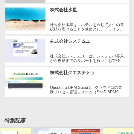
CRMツール
ンツの企画・制作・販売を行っている企業
共有）>
です。コンシューマー技術を中心に...
セールス
株式会社水星
ファイル転送サービス>
DX（SFA/MA）
株式会社水星は、ホテルを通じて人生の選
遠隔接客ツー
文書管理システム>
Web電話帳>
択肢を広げることを使命とし、「ライフデ
ル
ザインホテル」の開発や宿泊施設のプロデ
ュースを行う会社です。京都や大阪...
会議効率化ツール>
オンライン商
株式会社システムユー
談ツール
ナレッジ共有ツール>
株式会社システムユーは、システムの導入
セールスイネ
から稼動までのサポートを行い、お客様の
バーチャルオフィスツール>
ーブルメントツ
ビジネスモデルに応じた最適なソリューシ
ョンを提供しています。食品流通業...
ール
株式会社クエステトラ
ビジネスチャット>
名刺管理サー
デジタルサイネージソフト>
ビス
Questetra BPM Suiteは、クラウド型の業
務プロセス管理システム（SaaS BPMS）
インサイドセ
を提供している企業です。プログラミング
オンライン校正ツール>
の知識がなくても、Webブラウザ上での
ールス代行サー
ワ...
グループウェア>
社内SNS>
ビス
マーケティン
特集記事
Web会議システム>
グ
プロジェクト管理ツール>
メール配信シ