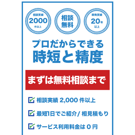
ー
マ
一
覧