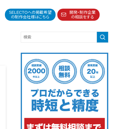
SELECTOへの掲載希望
開発・制作企業
の制作会社様はこちら
の相談をする
得意分野・特徴
得意業界
特徴・強み
制作予算