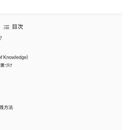
目次
？
f Knowledge）
位置づけ
実践方法