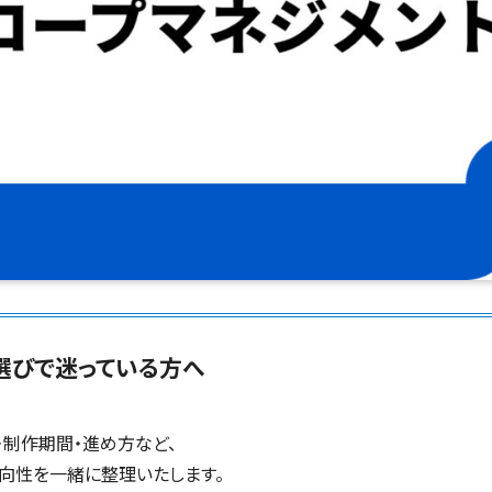
電子証明書サービス
セキュリティ
業務全般
物流・流通向け
医療・介護業界向け
不動産業界向け
業界・業種特化型
データ分析・活用
ブロックチェーン
官公庁・自治体向け
選びで迷っている方へ
・制作期間・進め方など、
向性を一緒に整理いたします。