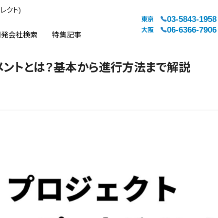
レクト)
03-5843-1958
東京
06-6366-7906
大阪
開発会社検索
特集記事
メントとは？基本から進行方法まで解説
システムジャンル
対応地域
販売管理・生産管理
全国
WEBサービス
都道府県
人事（労務管理）
対応地域
人事（採用・評価・教育）
経理・会計・財務
法務・総務
販売管理システム
マーケティング
カスタマーサポート
コミュニケーション