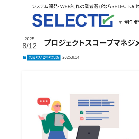
システム開発・WEB制作の業者選びならSELECTO(セ
制作/
2025
プロジェクトスコープマネジ
8/12
言語・スキル
対応業務
言語
WEBサイト制作
2025.8.14
知らないと損な知識
フレームワーク
システム開発
構築
運用代行
パッケージ
コンテンツ制作
コンサルティング
マーケティング
ゲーム
その他